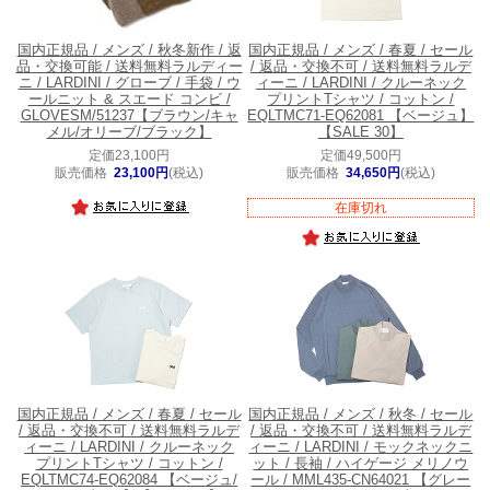
国内正規品 / メンズ / 秋冬新作 / 返
国内正規品 / メンズ / 春夏 / セール
品・交換可能 / 送料無料
ラルディー
/ 返品・交換不可 / 送料無料
ラルデ
ニ / LARDINI / グローブ / 手袋 / ウ
ィーニ / LARDINI / クルーネック
ールニット & スエード コンビ /
プリントTシャツ / コットン /
GLOVESM/51237【ブラウン/キャ
EQLTMC71-EQ62081 【ベージュ】
メル/オリーブ/ブラック】
【SALE 30】
定価23,100円
定価49,500円
販売価格
23,100円
(税込)
販売価格
34,650円
(税込)
在庫切れ
国内正規品 / メンズ / 春夏 / セール
国内正規品 / メンズ / 秋冬 / セール
/ 返品・交換不可 / 送料無料
ラルデ
/ 返品・交換不可 / 送料無料
ラルデ
ィーニ / LARDINI / クルーネック
ィーニ / LARDINI / モックネックニ
プリントTシャツ / コットン /
ット / 長袖 / ハイゲージ メリノウ
EQLTMC74-EQ62084 【ベージュ/
ール / MML435-CN64021 【グレー