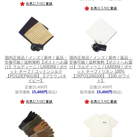
国内正規品 / メンズ / 新作 / 返品・
国内正規品 / メンズ / 新作 / 返品・
交換可能 / 送料無料
【ポストへお届
交換可能 / 送料無料
【ポストへお届
け】ラルディーニ / LARDINI / ポケ
け】ラルディーニ / LARDINI / ポケ
ット チーフ / コットンシルク
ット チーフ / リネン 100%
【PO12/EP60130】【ブラウン/ネ
【JXPO12/60100】【100.ホワイ
イビー】
ト】
定価15,400円
定価15,400円
販売価格
15,400円
(税込)
販売価格
15,400円
(税込)