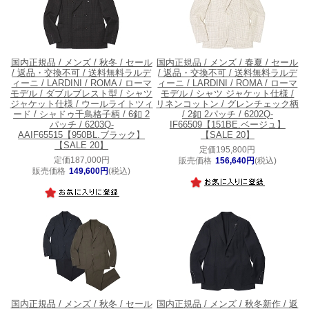
国内正規品 / メンズ / 秋冬 / セール
国内正規品 / メンズ / 春夏 / セール
/ 返品・交換不可 / 送料無料
ラルデ
/ 返品・交換不可 / 送料無料
ラルデ
ィーニ / LARDINI / ROMA / ローマ
ィーニ / LARDINI / ROMA / ローマ
モデル / ダブルブレスト型 / シャツ
モデル / シャツ ジャケット仕様 /
ジャケット仕様 / ウールライトツィ
リネンコットン / グレンチェック柄
ード / シャドゥ千鳥格子柄 / 6釦 2
/ 2釦 2パッチ / 6202Q-
パッチ / 6203Q-
IF66509【151BE.ベージュ】
AAIF65515【950BL.ブラック】
【SALE 20】
【SALE 20】
定価195,800円
定価187,000円
販売価格
156,640円
(税込)
販売価格
149,600円
(税込)
国内正規品 / メンズ / 秋冬 / セール
国内正規品 / メンズ / 秋冬新作 / 返