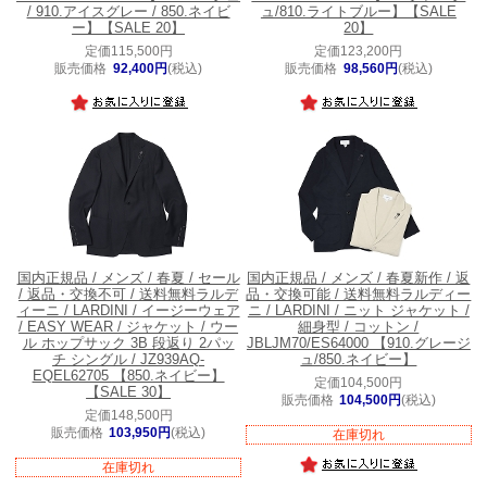
/ 910.アイスグレー / 850.ネイビ
ュ/810.ライトブルー】【SALE
ー】【SALE 20】
20】
定価115,500円
定価123,200円
販売価格
92,400円
(税込)
販売価格
98,560円
(税込)
国内正規品 / メンズ / 春夏 / セール
国内正規品 / メンズ / 春夏新作 / 返
/ 返品・交換不可 / 送料無料
ラルデ
品・交換可能 / 送料無料
ラルディー
ィーニ / LARDINI / イージーウェア
ニ / LARDINI / ニット ジャケット /
/ EASY WEAR / ジャケット / ウー
細身型 / コットン /
ル ホップサック 3B 段返り 2パッ
JBLJM70/ES64000 【910.グレージ
チ シングル / JZ939AQ-
ュ/850.ネイビー】
EQEL62705 【850.ネイビー】
定価104,500円
【SALE 30】
販売価格
104,500円
(税込)
定価148,500円
販売価格
103,950円
(税込)
在庫切れ
在庫切れ