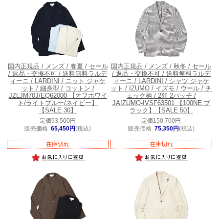
国内正規品 / メンズ / 春夏 / セール
国内正規品 / メンズ / 秋冬 / セール
/ 返品・交換不可 / 送料無料
ラルデ
/ 返品・交換不可 / 送料無料
ラルデ
ィーニ / LARDINI / ニット ジャケ
ィーニ / LARDINI / シャツ ジャケ
ット / 細身型 / コットン /
ット / IZUMO / イズモ / ウール / チ
JZLJM70J/EQ62000 【オフホワイ
ェック柄 / 2釦 2パッチ /
ト/ライトブルー/ネイビー】
JAIZUMO-IVSF63501 【100NE.ブ
【SALE 30】
ラック】【SALE 50】
定価93,500円
定価150,700円
販売価格
65,450円
(税込)
販売価格
75,350円
(税込)
在庫切れ
在庫切れ