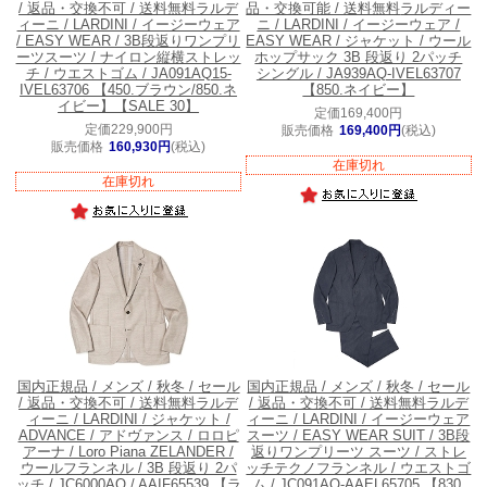
/ 返品・交換不可 / 送料無料
ラルデ
品・交換可能 / 送料無料
ラルディー
ィーニ / LARDINI / イージーウェア
ニ / LARDINI / イージーウェア /
/ EASY WEAR / 3B段返りワンプリ
EASY WEAR / ジャケット / ウール
ーツスーツ / ナイロン縦横ストレッ
ホップサック 3B 段返り 2パッチ
チ / ウエストゴム / JA091AQ15-
シングル / JA939AQ-IVEL63707
IVEL63706 【450.ブラウン/850.ネ
【850.ネイビー】
イビー】【SALE 30】
定価169,400円
定価229,900円
販売価格
169,400円
(税込)
販売価格
160,930円
(税込)
在庫切れ
在庫切れ
国内正規品 / メンズ / 秋冬 / セール
国内正規品 / メンズ / 秋冬 / セール
/ 返品・交換不可 / 送料無料
ラルデ
/ 返品・交換不可 / 送料無料
ラルデ
ィーニ / LARDINI / ジャケット /
ィーニ / LARDINI / イージーウェア
ADVANCE / アドヴァンス / ロロピ
スーツ / EASY WEAR SUIT / 3B段
アーナ / Loro Piana ZELANDER /
返りワンプリーツ スーツ / ストレ
ウールフランネル / 3B 段返り 2パ
ッチテクノフランネル / ウエストゴ
ッチ / JC6000AQ / AAIF65539 【ラ
ム / JC091AQ-AAEL65705 【830.