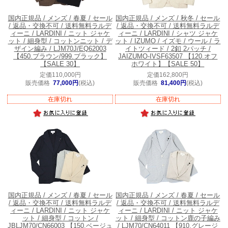
国内正規品 / メンズ / 春夏 / セール
国内正規品 / メンズ / 秋冬 / セール
/ 返品・交換不可 / 送料無料
ラルデ
/ 返品・交換不可 / 送料無料
ラルデ
ィーニ / LARDINI / ニット ジャケ
ィーニ / LARDINI / シャツ ジャケ
ット / 細身型 / コットンニット / デ
ット / IZUMO / イズモ / ウール / ラ
ザイン編み / LJM70J/EQ62003
イトツィード / 2釦 2パッチ /
【450.ブラウン/999.ブラック】
JAIZUMO-IVSF63507 【120.オフ
【SALE 30】
ホワイト】【SALE 50】
定価110,000円
定価162,800円
販売価格
77,000円
(税込)
販売価格
81,400円
(税込)
在庫切れ
在庫切れ
国内正規品 / メンズ / 春夏 / セール
国内正規品 / メンズ / 春夏 / セール
/ 返品・交換不可 / 送料無料
ラルデ
/ 返品・交換不可 / 送料無料
ラルデ
ィーニ / LARDINI / ニット ジャケ
ィーニ / LARDINI / ニット ジャケ
ット / 細身型 / コットン /
ット / 細身型 / コットン鹿の子編み
JBLJM70/CN66003 【150.ベージュ
/ LJM70/CN64011 【910.グレージ