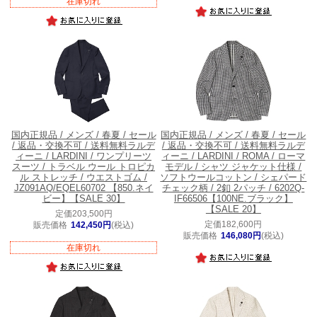
在庫切れ
国内正規品 / メンズ / 春夏 / セール
国内正規品 / メンズ / 春夏 / セール
/ 返品・交換不可 / 送料無料
ラルデ
/ 返品・交換不可 / 送料無料
ラルデ
ィーニ / LARDINI / ワンプリーツ
ィーニ / LARDINI / ROMA / ローマ
スーツ / トラベル ウール トロピカ
モデル / シャツ ジャケット仕様 /
ル ストレッチ / ウエストゴム /
ソフトウールコットン / シェパード
JZ091AQ/EQEL60702 【850.ネイ
チェック柄 / 2釦 2パッチ / 6202Q-
ビー】【SALE 30】
IF66506【100NE.ブラック】
【SALE 20】
定価203,500円
定価182,600円
販売価格
142,450円
(税込)
販売価格
146,080円
(税込)
在庫切れ