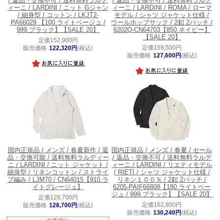
/ 返品・交換不可 / 送料無料
ラルデ
/ 返品・交換不可 / 送料無料
ラルデ
ィーニ / LARDINI / ニット Gジャン
ィーニ / LARDINI / ROMA / ローマ
/ 細身型 / コットン / LKJT2-
モデル / シャツ ジャケット仕様 /
PA66029 【100.ライトベージュ /
ウールホップサック / 2釦 2パッチ /
999.ブラック】【SALE 20】
6202Q-CN64703【850.ネイビー】
【SALE 20】
定価152,900円
定価159,500円
販売価格
122,320円
(税込)
販売価格
127,600円
(税込)
国内正規品 / メンズ / 春夏新作 / 返
国内正規品 / メンズ / 春夏 / セール
品・交換可能 / 送料無料
ラルディー
/ 返品・交換不可 / 送料無料
ラルデ
ニ / LARDINI / ニット ジャケット /
ィーニ / LARDINI / リエティモデル
細身型 / リネンコットン / ストライ
/ RIETI / シャツ ジャケット仕様 /
プ編み / LJM70 / CN64015【910.ラ
リネン１００％ / 2釦 2パッチ /
イトグレージュ】
6205-PAIF66808【180.ライトベー
ジュ / 999.ブラック】【SALE 20】
定価128,700円
定価162,800円
販売価格
128,700円
(税込)
販売価格
130,240円
(税込)