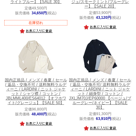
ライトブルー】【SALE 30】
ジュ/スモークミント/ブルーグレ
ー】【SALE 20】
定価49,500円
定価53,900円
販売価格
34,650円
(税込)
販売価格
43,120円
(税込)
在庫切れ
国内正規品 / メンズ / 春夏 / セール
国内正規品 / メンズ / 春夏 / セール
/ 返品・交換不可 / 送料無料
ラルデ
/ 返品・交換不可/ 送料無料
ラルデ
ィーニ / LARDINI / ニット ジャケ
ィーニ / LARDINI / ニット ジャケ
ット / シャツ襟 / コットン /
ット / 細身型 / コットン /
JBLMML400/ES64012 【オフホワ
JXLJM70J/EP60000 【ベージュ/ブ
イト/グレージュ】【SALE 50】
ルーグレー/ネイビー】【SALE
30】
定価96,800円
定価91,300円
販売価格
48,400円
(税込)
販売価格
63,910円
(税込)