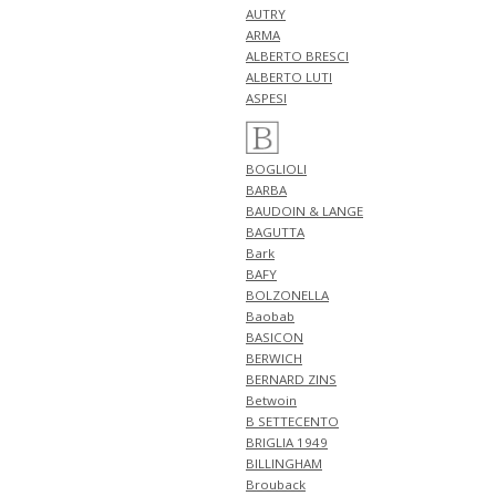
4月30日
AUTRY
NEW ARRIVALS 2026 "FILIPPO DE
ARMA
LAURENTIIS" 新作 アイテム 計3
ALBERTO BRESCI
型 入荷!!
ALBERTO LUTI
4月27日
ASPESI
NEW ARRIVALS 2026 "finjack" 新
作 アイテム 計2型 入荷!!
NEW ARRIVALS 2026
BOGLIOLI
"TAGLIATORE" 新作 アイテム 計
BARBA
1型 入荷!!
BAUDOIN & LANGE
NEW ARRIVALS 2026 "giannetto"
BAGUTTA
新作 アイテム 計1型 入荷!!
Bark
4月26日
BAFY
NEW ARRIVALS 2026
BOLZONELLA
"GRANSASSO" 新作 アイテム 計3
Baobab
型 入荷!!
BASICON
4月25日
BERWICH
NEW ARRIVALS 2026
BERNARD ZINS
"FERRANTE" 新作 アイテム 計2型
Betwoin
入荷!!
B SETTECENTO
NEW ARRIVALS 2026
BRIGLIA 1949
"giabsarchivio" 新作 アイテム 計
BILLINGHAM
2型 入荷!!
Brouback