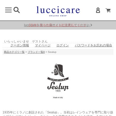
luccicareを装った偽サイトに注意してください
【重要】熊本地震による配送遅延について
いらっしゃいませ ゲストさん
クーポン情報
マイページ
ログイン
パスワードをお忘れの場合
商品カテゴリ一覧
>
ブランド一覧8
> Sealup
1935年にミラノに創設された「Sealup」。当初はレインウェアを専門に取り扱