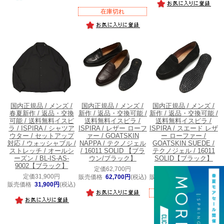
在庫切れ
国内正規品 / メンズ /
国内正規品 / メンズ /
国内正規品 / メンズ /
春夏新作 / 返品・交換
新作 / 返品・交換可能 /
新作 / 返品・交換可能 /
可能 / 送料無料
イスピ
送料無料
イスピラ /
送料無料
イスピラ /
ラ / ISPIRA / シャツア
ISPIRA / レザー ローフ
ISPIRA / スエード レザ
ウター / セットアップ
ァー / GOATSKIN
ー ローファー /
対応 / ウォッシャブル /
NAPPA / テクノジェル
GOATSKIN SUEDE /
ストレッチ / オールシ
/ 16011 SOLID 【ブラ
テクノジェル / 16011
ーズン / BL-IS-AS-
ウン/ブラック】
SOLID【ブラック】
9002【ブラック】
定価62,700円
定価58,300円
定価31,900円
販売価格
62,700円
(税込)
販売価格
58,300円
(税込)
販売価格
31,900円
(税込)
在庫切れ