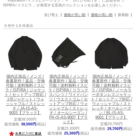
「 Inspiration / インスピレーション 」＝「 閃 ( ひらめ ) き 」に語源を持つ「
ISPIRA / イスピラ 」が表現する至高のコレクションをお楽しみください。
並び替え
価格が安い順
価格が高い順
新着順
6 件中 1-6 件表示
国内正規品 / メンズ /
国内正規品 / メンズ /
国内正規品 / メンズ /
春夏新作 / 返品・交換
春夏新作 / 返品・交換
春夏新作 / 返品・交換
可能 / 送料無料
イスピ
可能 / 送料無料
イスピ
可能 / 送料無料
イスピ
ラ / ISPIRA / ジャケッ
ラ / ISPIRA / リラック
ラ / ISPIRA / ノーカラ
ト / セットアップ対応 /
スパンツ / ワイドパン
ーボタンレスジャケッ
２Bジャケット / ウォ
ツ / ウエストゴム / セ
ト / セットアップ対応 /
ッシャブル / ストレッ
ットアップ対応 / ウォ
ウォッシャブル / スト
チ / JA-IS-AS-
ッシャブル / ストレッ
レッチ / オールシーズ
9003【ブラック】
チ / オールシーズン /
ン / BL-IS-AS-
PA-IS-AS-9007【ブラ
9001【ブラック】
定価38,500円
ック】
定価29,700円
販売価格
38,500円
(税込)
定価25,300円
販売価格
29,700円
(税込)
販売価格
25,300円
(税込)