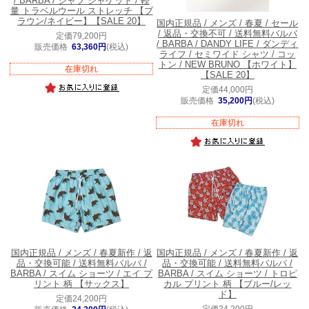
/ BARBA / シャツ ジャケット / 軽
量 トラベルウール ストレッチ 【ブ
ラウン/ネイビー】【SALE 20】
国内正規品 / メンズ / 春夏 / セール
/ 返品・交換不可 / 送料無料
バルバ
定価79,200円
/ BARBA / DANDY LIFE / ダンディ
販売価格
63,360円
(税込)
ライフ / セミワイド シャツ / コッ
トン / NEW BRUNO 【ホワイト】
在庫切れ
【SALE 20】
定価44,000円
販売価格
35,200円
(税込)
在庫切れ
国内正規品 / メンズ / 春夏新作 / 返
国内正規品 / メンズ / 春夏新作 / 返
品・交換可能 / 送料無料
バルバ /
品・交換可能 / 送料無料
バルバ /
BARBA / スイム ショーツ / エイ プ
BARBA / スイム ショーツ / トロピ
リント 柄 【サックス】
カル プリント 柄 【ブルー/レッ
ド】
定価24,200円
定価24,200円