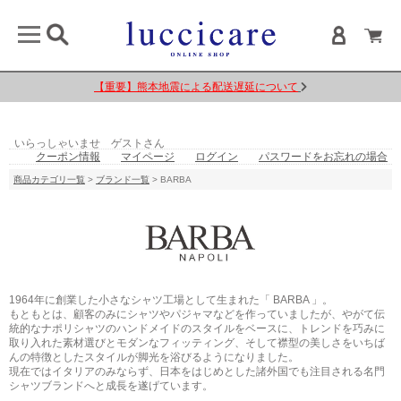
【重要】熊本地震による配送遅延について
いらっしゃいませ ゲストさん
クーポン情報
マイページ
ログイン
パスワードをお忘れの場合
商品カテゴリ一覧
>
ブランド一覧
> BARBA
1964年に創業した小さなシャツ工場として生まれた「 BARBA 」。
もともとは、顧客のみにシャツやパジャマなどを作っていましたが、やがて伝
統的なナポリシャツのハンドメイドのスタイルをベースに、トレンドを巧みに
取り入れた素材選びとモダンなフィッティング、そして襟型の美しさをいちば
んの特徴としたスタイルが脚光を浴びるようになりました。
現在ではイタリアのみならず、日本をはじめとした諸外国でも注目される名門
シャツブランドへと成長を遂げています。