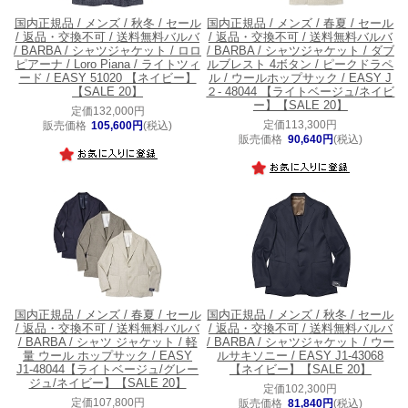
国内正規品 / メンズ / 秋冬 / セール
国内正規品 / メンズ / 春夏 / セール
/ 返品・交換不可 / 送料無料
バルバ
/ 返品・交換不可 / 送料無料
バルバ
/ BARBA / シャツジャケット / ロロ
/ BARBA / シャツジャケット / ダブ
ピアーナ / Loro Piana / ライトツィ
ルブレスト 4ボタン / ピークドラペ
ード / EASY 51020 【ネイビー】
ル / ウールホップサック / EASY J
【SALE 20】
２- 48044 【ライトベージュ/ネイビ
ー】【SALE 20】
定価132,000円
定価113,300円
販売価格
105,600円
(税込)
販売価格
90,640円
(税込)
国内正規品 / メンズ / 春夏 / セール
国内正規品 / メンズ / 秋冬 / セール
/ 返品・交換不可 / 送料無料
バルバ
/ 返品・交換不可 / 送料無料
バルバ
/ BARBA / シャツ ジャケット / 軽
/ BARBA / シャツジャケット / ウー
量 ウール ホップサック / EASY
ルサキソニー / EASY J1-43068
J1-48044【ライトベージュ/グレー
【ネイビー】【SALE 20】
ジュ/ネイビー】【SALE 20】
定価102,300円
定価107,800円
販売価格
81,840円
(税込)