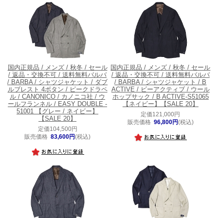
国内正規品 / メンズ / 秋冬 / セール
国内正規品 / メンズ / 秋冬 / セール
/ 返品・交換不可 / 送料無料
バルバ
/ 返品・交換不可 / 送料無料
バルバ
/ BARBA / シャツジャケット / ダブ
/ BARBA / シャツジャケット / B
ルブレスト 4ボタン / ピークドラペ
ACTIVE / ビーアクティブ / ウール
ル / CANONICO / カノニコ社 / ウ
ホップサック / B ACTIVE-S51065
ールフランネル / EASY DOUBLE -
【ネイビー】【SALE 20】
51001 【グレー / ネイビー】
定価121,000円
【SALE 20】
販売価格
96,800円
(税込)
定価104,500円
販売価格
83,600円
(税込)