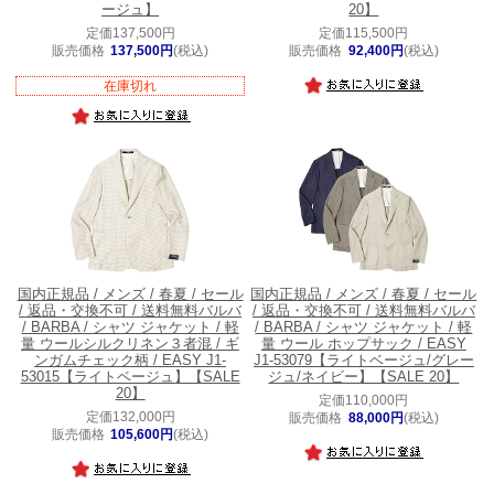
ージュ】
20】
定価137,500円
定価115,500円
販売価格
137,500円
(税込)
販売価格
92,400円
(税込)
在庫切れ
国内正規品 / メンズ / 春夏 / セール
国内正規品 / メンズ / 春夏 / セール
/ 返品・交換不可 / 送料無料
バルバ
/ 返品・交換不可 / 送料無料
バルバ
/ BARBA / シャツ ジャケット / 軽
/ BARBA / シャツ ジャケット / 軽
量 ウールシルクリネン３者混 / ギ
量 ウール ホップサック / EASY
ンガムチェック柄 / EASY J1-
J1-53079【ライトベージュ/グレー
53015【ライトベージュ】【SALE
ジュ/ネイビー】【SALE 20】
20】
定価110,000円
定価132,000円
販売価格
88,000円
(税込)
販売価格
105,600円
(税込)