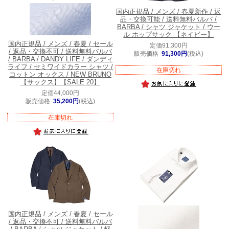
国内正規品 / メンズ / 春夏新作 / 返
品・交換可能 / 送料無料
バルバ /
BARBA / シャツ ジャケット / ウー
ル ホップサック 【ネイビー】
国内正規品 / メンズ / 春夏 / セール
定価91,300円
/ 返品・交換不可 / 送料無料
バルバ
販売価格
91,300円
(税込)
/ BARBA / DANDY LIFE / ダンディ
ライフ / セミワイドカラー シャツ /
在庫切れ
コットン オックス / NEW BRUNO
【サックス】【SALE 20】
定価44,000円
販売価格
35,200円
(税込)
在庫切れ
国内正規品 / メンズ / 春夏 / セール
/ 返品・交換不可 / 送料無料
バルバ