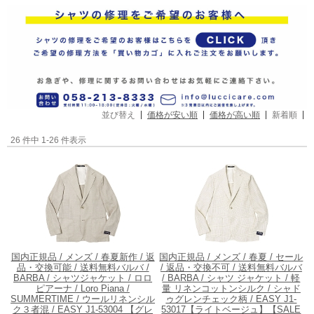
並び替え
価格が安い順
価格が高い順
新着順
26 件中 1-26 件表示
国内正規品 / メンズ / 春夏新作 / 返
国内正規品 / メンズ / 春夏 / セール
品・交換可能 / 送料無料
バルバ /
/ 返品・交換不可 / 送料無料
バルバ
BARBA / シャツジャケット / ロロ
/ BARBA / シャツ ジャケット / 軽
ピアーナ / Loro Piana /
量 リネンコットンシルク / シャド
SUMMERTIME / ウールリネンシル
ゥグレンチェック柄 / EASY J1-
ク３者混 / EASY J1-53004 【グレ
53017【ライトベージュ】【SALE