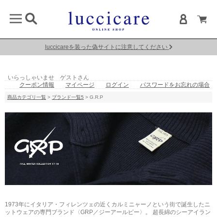
luccicareを装った偽サイトに注意してください
いらっしゃいませ ゲストさん
クーポン情報
マイページ
ログイン
パスワードをお忘れの場合
商品カテゴリ一覧
>
ブランド一覧5
> G.R.P
1973年にイタリア・フィレンツェの近くカルミニャーノという街で誕生したニ
ットウェアの専門ブランド〈GRP／ジーアールピー〉。 超長綿のシーアイラン