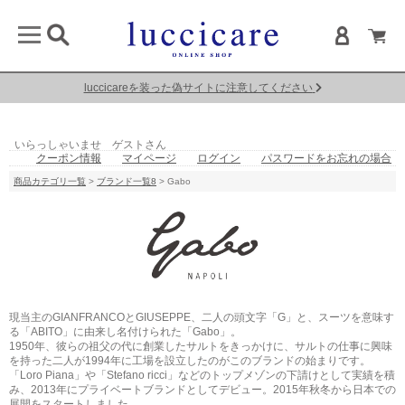
luccicareを装った偽サイトに注意してください
いらっしゃいませ ゲストさん
クーポン情報
マイページ
ログイン
パスワードをお忘れの場合
商品カテゴリ一覧
>
ブランド一覧8
> Gabo
現当主のGIANFRANCOとGIUSEPPE、二人の頭文字「G」と、スーツを意味す
る「ABITO」に由来し名付けられた「Gabo」。
1950年、彼らの祖父の代に創業したサルトをきっかけに、サルトの仕事に興味
を持った二人が1994年に工場を設立したのがこのブランドの始まりです。
「Loro Piana」や「Stefano ricci」などのトップメゾンの下請けとして実績を積
み、2013年にプライベートブランドとしてデビュー。2015年秋冬から日本での
展開をスタートしました。