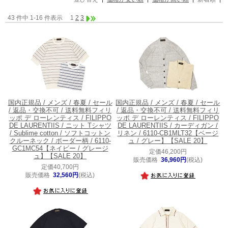
43 件中 1-16 件表示
1
2
3
国内正規品 / メンズ / 春夏 / セール
国内正規品 / メンズ / 春夏 / セール
/ 返品・交換不可 / 送料無料
フィリ
/ 返品・交換不可 / 送料無料
フィリ
ッポ デ ローレンティス / FILIPPO
ッポ デ ローレンティス / FILIPPO
DE LAURENTIIS / ニット Tシャツ
DE LAURENTIIS / カーディガン /
/ Sublime cotton / ソフトコットン
リネン / 6110-CB1MLT32【ベージ
クルーネック / ボーダー柄 / 6110-
ュ / グレー】【SALE 20】
GC1MC54【ネイビー / グレージ
定価46,200円
ュ】【SALE 20】
販売価格
36,960円
(税込)
定価40,700円
販売価格
32,560円
(税込)