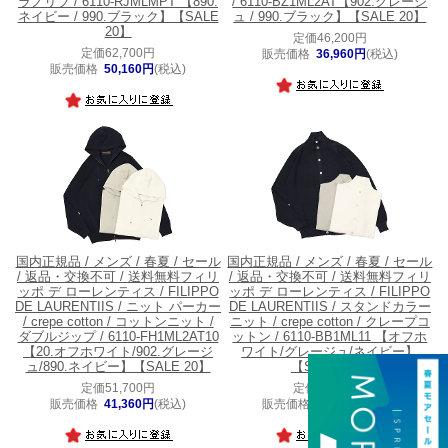
ラノリブ / 6110-RJMLMPT 【890.
/ 6110-BZ1ML2AT【902.グレージ
ネイビー / 990.ブラック】【SALE
ュ / 990.ブラック】【SALE 20】
20】
定価46,200円
定価62,700円
販売価格
36,960円
(税込)
販売価格
50,160円
(税込)
国内正規品 / メンズ / 春夏 / セール
国内正規品 / メンズ / 春夏 / セール
/ 返品・交換不可 / 送料無料
フィリ
/ 返品・交換不可 / 送料無料
フィリ
ッポ デ ローレンティス / FILIPPO
ッポ デ ローレンティス / FILIPPO
DE LAURENTIIS / ニット パーカー
DE LAURENTIIS / スタンドカラー
/ crepe cotton / コットンニット /
ニット / crepe cotton / クレープコ
ダブルジップ / 6110-FH1ML2AT10
ットン / 6110-BB1ML11 【オフホ
【20.オフホワイト/902.グレージ
ワイト/グレージュ/ネイビー】
ュ/890.ネイビー】【SALE 20】
【SALE 20】
定価51,700円
定価42,900円
販売価格
41,360円
(税込)
販売価格
34,320円
(税込)