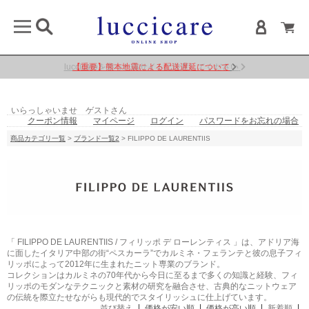
【重要】熊本地震による配送遅延について
いらっしゃいませ ゲストさん
クーポン情報
マイページ
ログイン
パスワードをお忘れの場合
商品カテゴリ一覧
>
ブランド一覧2
> FILIPPO DE LAURENTIIS
「 FILIPPO DE LAURENTIIS / フィリッポ デ ローレンティス 」は、アドリア海
に面したイタリア中部の街“ペスカーラ”でカルミネ・フェランテと彼の息子フィ
リッポによって2012年に生まれたニット専業のブランド。
コレクションはカルミネの70年代から今日に至るまで多くの知識と経験、フィ
リッポのモダンなテクニックと素材の研究を融合させ、古典的なニットウェア
の伝統を際立たせながらも現代的でスタイリッシュに仕上げています。
並び替え
価格が安い順
価格が高い順
新着順