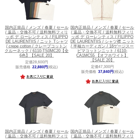
国内正規品 / メンズ / 春夏 / セール
国内正規品 / メンズ / 春夏 / セール
/ 返品・交換不可 / 送料無料
フィリ
/ 返品・交換不可 / 送料無料
フィリ
ッポ デ ローレンティス / FILIPPO
ッポ デ ローレンティス / FILIPPO
DE LAURENTIIS / ニット Tシャツ
DE LAURENTIIS / シャツ襟 ニット
/ crepe cotton / クレープコットン
/ 半袖カーディガン / 18ゲージスー
クルーネック / 6110-TS0MC20【全
ピマコットンニット / 6110-
6色】【SALE 20】
CA1MC55 【オフホワイト】
【SALE 20】
定価28,600円
定価47,300円
販売価格
22,880円
(税込)
販売価格
37,840円
(税込)
国内正規品 / メンズ / 春夏 / セール
国内正規品 / メンズ / 春夏 / セール
/ 返品・交換不可 / 送料無料
フィリ
/ 返品・交換不可 / 送料無料
フィリ