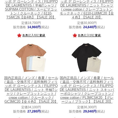
ッポ デ ローレンティス / FILIPPO
ッポ デ ローレンティス / FILIPPO
DE LAURENTIIS / 半袖Tシャツ /
DE LAURENTIIS / ニット Tシャツ
SUPIMA COTTON / スーピマコッ
/ crepe cotton / クレープコットン
トン / クルーネック / 6110-
モックネック / 6110-LU0MC20【全
TSMC26【全4色】【SALE 20】
４色】【SALE 20】
定価18,700円
定価30,800円
販売価格
14,960円
(税込)
販売価格
24,640円
(税込)
国内正規品 / メンズ / 春夏 / セール
国内正規品 / メンズ / 春夏 / セール
/ 返品・交換不可 / 送料無料
フィリ
/ 返品・交換不可 / 送料無料
フィリ
ッポ デ ローレンティス / FILIPPO
ッポ デ ローレンティス / FILIPPO
DE LAURENTIIS / ニット 半袖Tシ
DE LAURENTIIS / ニット スキッパ
ャツ / クレープコットンニット /
ーポロシャツ / クレープコットン /
crepe cotton / クルーネック /
crepe cotton / PL3MCSK20 【グレ
GC3MC20【全４色】【SALE 20】
ージュ / ブラック】【SALE 20】
定価34,100円
定価36,300円
販売価格
27,280円
(税込)
販売価格
29,040円
(税込)