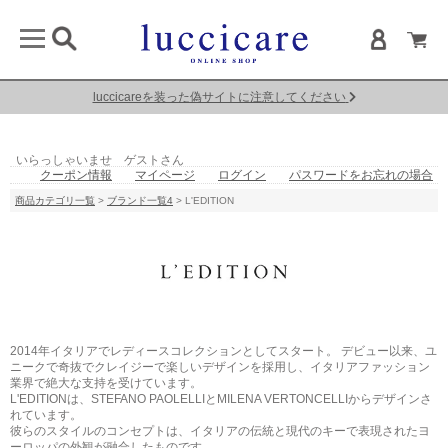
luccicareを装った偽サイトに注意してください
いらっしゃいませ ゲストさん
クーポン情報
マイページ
ログイン
パスワードをお忘れの場合
商品カテゴリ一覧
>
ブランド一覧4
> L'EDITION
2014年イタリアでレディースコレクションとしてスタート。 デビュー以来、ユ
ニークで奇抜でクレイジーで楽しいデザインを採用し、イタリアファッション
業界で絶大な支持を受けています。
L'EDITIONは、STEFANO PAOLELLIとMILENA VERTONCELLIからデザインさ
れています。
彼らのスタイルのコンセプトは、イタリアの伝統と現代のキーで表現されたヨ
ーロッパの外観が融合したものです。