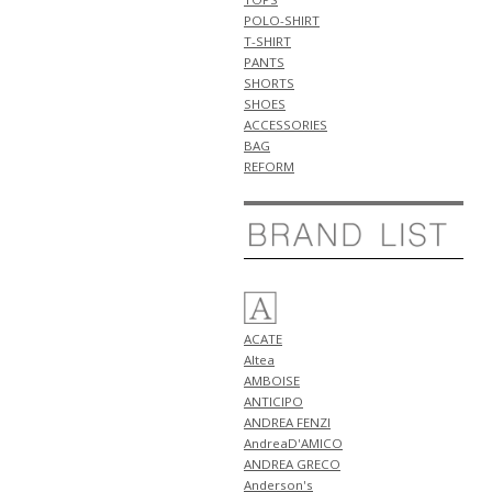
新作 アイテム 計2型 入荷!!
POLO-SHIRT
5月6日
T-SHIRT
NEW ARRIVALS 2026 "ANTICIPO"
PANTS
新作 アイテム 計3型 入荷!!
SHORTS
SHOES
5月5日
ACCESSORIES
NEW ARRIVALS 2026 "HENRO"
BAG
新作 アイテム 計3型 入荷!!
REFORM
5月4日
NEW ARRIVALS 2026 "giannetto"
新作 アイテム 計2型 入荷!!
5月3日
NEW ARRIVALS 2026
"GRANSASSO" 新作 アイテム 計3
型 入荷!!
5月2日
ACATE
NEW ARRIVALS 2026 "Tintoria
Altea
Mattei" 新作 アイテム 計1型 入
AMBOISE
荷!!
ANTICIPO
NEW ARRIVALS 2026 "ANTICIPO"
ANDREA FENZI
新作 アイテム 計2型 入荷!!
AndreaD'AMICO
5月1日
ANDREA GRECO
NEW ARRIVALS 2026 "BERWICH"
Anderson's