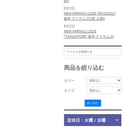
荷!!
8月3日
NEW ARRIVALS 2026 "BOGLIOLI"
新作 アイテム 計2型 入荷!!
8月2日
NEW ARRIVALS 2026
"TAGLIATORE" 新作 アイテム 計
3型 入荷!!
6月12日
NEW ARRIVALS 2026 "nomiamo"
新作 アイテム 計1型 入荷!!
商品を絞り込む
5月25日
NEW ARRIVALS 2026
"MESSYWEEKEND" 新作 アイテム
カラー
計3型 入荷!!
5月24日
タイプ
NEW ARRIVALS 2026
"MESSYWEEKEND" 新作 アイテム
絞り込む
計3型 入荷!!
5月23日
NEW ARRIVALS 2026 "MAURO
定休日：火曜 / 水曜
de BARI" 新作 アイテム 計3型 入
荷!!