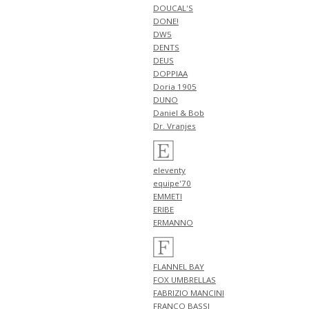
NEW ARRIVALS 2026 "FILIPPO DE
DOUCAL'S
LAURENTIIS" 新作 アイテム 計1
DONE!
型 入荷!!
DW5
4月18日
DENTS
NEW ARRIVALS 2026 "HERNO"
DEUS
新作 アイテム 計1型 入荷!!
DOPPIAA
NEW ARRIVALS 2026 "PT
Doria 1905
TORINO DENIM" 新作 アイテム
DUNO
計1型 入荷!!
Daniel & Bob
NEW ARRIVALS 2026 "BERWICH"
Dr. Vranjes
新作 アイテム 計1型 入荷!!
4月17日
NEW ARRIVALS 2026 "BERWICH"
eleventy
新作 アイテム 計4型 入荷!!
equipe'70
4月16日
EMMETI
NEW ARRIVALS 2026 "RED
ERIBE
CARD" 新作 アイテム 計3型 入
ERMANNO
荷!!
4月13日
NEW ARRIVALS 2026 "ZANONE"
FLANNEL BAY
新作 アイテム 計4型 入荷!!
FOX UMBRELLAS
4月12日
FABRIZIO MANCINI
NEW ARRIVALS 2026 "FILIPPO DE
FRANCO BASSI