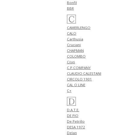
入荷!!
Bonfil
NEW ARRIVALS 2026
BBR
"giabsarchivio" 新作 アイテム 計
2型 入荷!!
4月24日
CAMERLENGO
NEW ARRIVALS 2026 "FILIPPO DE
CALO
LAURENTIIS" 新作 アイテム 計3
Carthusia
型 入荷!!
Cruciani
4月23日
CHAPMAN
NEW ARRIVALS 2026 "BERWICH"
COLOMBO
新作 アイテム 計2型 入荷!!
Cisei
NEW ARRIVALS 2026 "BRIGLIA
C.P.COMPANY
1949" 新作 アイテム 計1型 入荷!!
CLAUDIO CALESTANI
4月20日
CIRCOLO 1901
NEW ARRIVALS 2026 "JOHN
CAL O LINE
SMEDLEY" 新作 アイテム 計3型
C+
入荷!!
4月19日
NEW ARRIVALS 2026 "Cisei" 新作
D.A.T.E.
アイテム 計2型 入荷!!
DE PIO
NEW ARRIVALS 2026
De Petrillo
"Billingham" 新作 アイテム 計3
DESA 1972
型 入荷!!
Delan