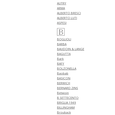
新作 アイテム 計2型 入荷!!
AUTRY
NEW ARRIVALS 2026 "GUY
ARMA
ROVER" 新作 アイテム 計1型 入
ALBERTO BRESCI
荷!!
ALBERTO LUTI
4月30日
ASPESI
NEW ARRIVALS 2026 "FILIPPO DE
LAURENTIIS" 新作 アイテム 計3
型 入荷!!
BOGLIOLI
4月27日
BARBA
NEW ARRIVALS 2026 "finjack" 新
BAUDOIN & LANGE
作 アイテム 計2型 入荷!!
BAGUTTA
NEW ARRIVALS 2026
Bark
"TAGLIATORE" 新作 アイテム 計
BAFY
1型 入荷!!
BOLZONELLA
NEW ARRIVALS 2026 "giannetto"
Baobab
新作 アイテム 計1型 入荷!!
BASICON
4月26日
BERWICH
NEW ARRIVALS 2026
BERNARD ZINS
"GRANSASSO" 新作 アイテム 計3
Betwoin
型 入荷!!
B SETTECENTO
4月25日
BRIGLIA 1949
NEW ARRIVALS 2026
BILLINGHAM
"FERRANTE" 新作 アイテム 計2型
Brouback