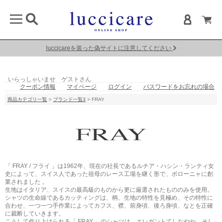
luccicareを装った偽サイトに注意してください
いらっしゃいませ ゲストさん
クーポン情報
マイページ
ログイン
パスワードをお忘れの場合
商品カテゴリ一覧
>
ブランド一覧3
> FRAY
「 FRAY / フライ 」は1962年、現在の社長であるルチア・ハシン・ランティ女
史によって、スイス人であった祖母のレース工場を継く形で、ボローニャに創
業されました 。
生地はイタリア、スイスの最高級のものから更に厳選されたもののみを使用。
シャツの生命線であるカッティングは、柄、生地の特性を見極め、その特性に
合わせ、一つ一つ手作業によってカフス、襟、前身頃、後ろ身頃、なとを正確
に裁断していきます。
こうして作り上けられる「 FRAY 」のシャツは、エレガントてしなやか、そし