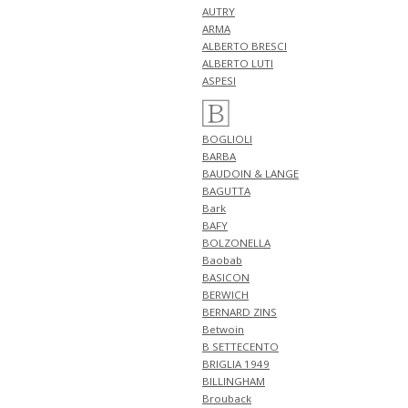
新作 アイテム 計2型 入荷!!
AUTRY
ARMA
5月1日
NEW ARRIVALS 2026 "BERWICH"
ALBERTO BRESCI
新作 アイテム 計2型 入荷!!
ALBERTO LUTI
NEW ARRIVALS 2026 "GUY
ASPESI
ROVER" 新作 アイテム 計1型 入
荷!!
4月30日
BOGLIOLI
NEW ARRIVALS 2026 "FILIPPO DE
BARBA
LAURENTIIS" 新作 アイテム 計3
BAUDOIN & LANGE
型 入荷!!
BAGUTTA
4月27日
Bark
NEW ARRIVALS 2026 "finjack" 新
BAFY
作 アイテム 計2型 入荷!!
BOLZONELLA
NEW ARRIVALS 2026
Baobab
"TAGLIATORE" 新作 アイテム 計
BASICON
1型 入荷!!
BERWICH
NEW ARRIVALS 2026 "giannetto"
BERNARD ZINS
新作 アイテム 計1型 入荷!!
Betwoin
4月26日
B SETTECENTO
NEW ARRIVALS 2026
BRIGLIA 1949
"GRANSASSO" 新作 アイテム 計3
BILLINGHAM
型 入荷!!
Brouback