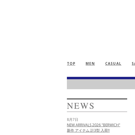
TOP
MEN
CASUAL
S
8月7日
NEW ARRIVALS 2026 "BERWICH"
新作 アイテム 計3型 入荷!!