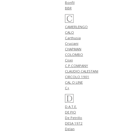
Bonfil
4月25日
BBR
NEW ARRIVALS 2026
"FERRANTE" 新作 アイテム 計2型
入荷!!
NEW ARRIVALS 2026
CAMERLENGO
"giabsarchivio" 新作 アイテム 計
CALO
2型 入荷!!
Carthusia
4月24日
Cruciani
NEW ARRIVALS 2026 "FILIPPO DE
CHAPMAN
LAURENTIIS" 新作 アイテム 計3
COLOMBO
型 入荷!!
Cisei
C.P.COMPANY
4月23日
CLAUDIO CALESTANI
NEW ARRIVALS 2026 "BERWICH"
新作 アイテム 計2型 入荷!!
CIRCOLO 1901
NEW ARRIVALS 2026 "BRIGLIA
CAL O LINE
1949" 新作 アイテム 計1型 入荷!!
C+
4月20日
NEW ARRIVALS 2026 "JOHN
SMEDLEY" 新作 アイテム 計3型
D.A.T.E.
入荷!!
DE PIO
De Petrillo
4月19日
DESA 1972
NEW ARRIVALS 2026 "Cisei" 新作
アイテム 計2型 入荷!!
Delan