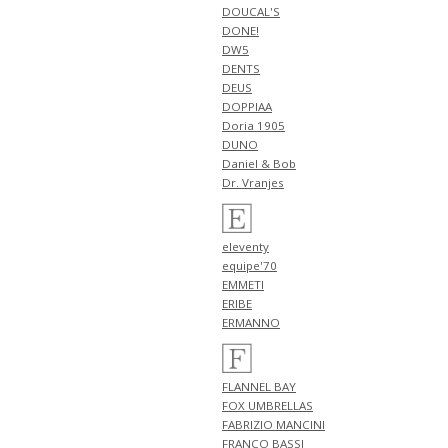
NEW ARRIVALS 2026
DOUCAL'S
"Billingham" 新作 アイテム 計3
DONE!
型 入荷!!
DW5
NEW ARRIVALS 2026 "FILIPPO DE
DENTS
LAURENTIIS" 新作 アイテム 計1
DEUS
型 入荷!!
DOPPIAA
Doria 1905
4月18日
NEW ARRIVALS 2026 "HERNO"
DUNO
新作 アイテム 計1型 入荷!!
Daniel & Bob
NEW ARRIVALS 2026 "PT
Dr. Vranjes
TORINO DENIM" 新作 アイテム
計1型 入荷!!
NEW ARRIVALS 2026 "BERWICH"
eleventy
新作 アイテム 計1型 入荷!!
equipe'70
4月17日
EMMETI
NEW ARRIVALS 2026 "BERWICH"
ERIBE
新作 アイテム 計4型 入荷!!
ERMANNO
4月16日
NEW ARRIVALS 2026 "RED
CARD" 新作 アイテム 計3型 入
FLANNEL BAY
荷!!
FOX UMBRELLAS
4月13日
FABRIZIO MANCINI
NEW ARRIVALS 2026 "ZANONE"
FRANCO BASSI