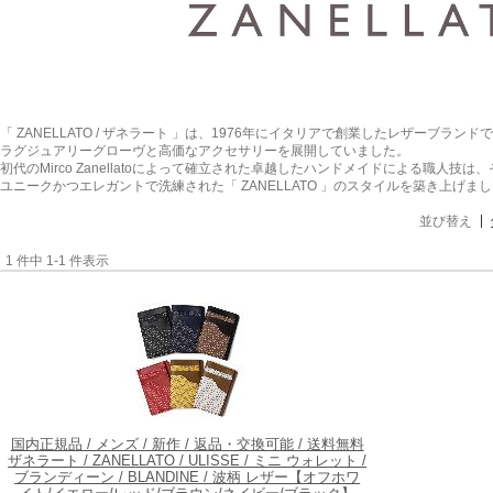
「 ZANELLATO / ザネラート 」は、1976年にイタリアで創業したレザーブラ
ラグジュアリーグローヴと高価なアクセサリーを展開していました。
初代のMirco Zanellatoによって確立された卓越したハンドメイドによる職人技は
ユニークかつエレガントで洗練された「 ZANELLATO 」のスタイルを築き上げま
並び替え
1 件中 1-1 件表示
国内正規品 / メンズ / 新作 / 返品・交換可能 / 送料無料
ザネラート / ZANELLATO / ULISSE / ミニ ウォレット /
ブランディーン / BLANDINE / 波柄 レザー【オフホワ