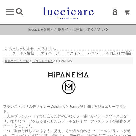
luccicareを装った偽サイトに注意してください
いらっしゃいませ ゲストさん
クーポン情報
マイページ
ログイン
パスワードをお忘れの場合
商品カテゴリ一覧
>
ブランド一覧6
> HIPANEMA
フランス・パリのデザイナーDelphineとJennyが手掛けるジュエリーブラン
ド。
二人がブラジル・リオで出会った鮮やかなカラー使いがイメージソースとな
り、様々なパーツを組み合わせたカラフルなレイヤーブレスレットの製作をス
タートさせました。
一つで重ね付けしているように見え、その組み合わせ一つ一つのバランスが絶
妙。 ファッション誌にも度々掲載され、ヨーロッパを中心にファッションピー