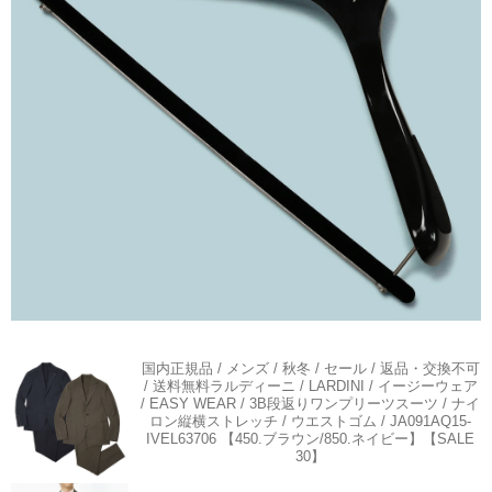
国内正規品 / メンズ / 秋冬 / セール / 返品・交換不可
/ 送料無料
ラルディーニ / LARDINI / イージーウェア
/ EASY WEAR / 3B段返りワンプリーツスーツ / ナイ
ロン縦横ストレッチ / ウエストゴム / JA091AQ15-
IVEL63706 【450.ブラウン/850.ネイビー】【SALE
30】