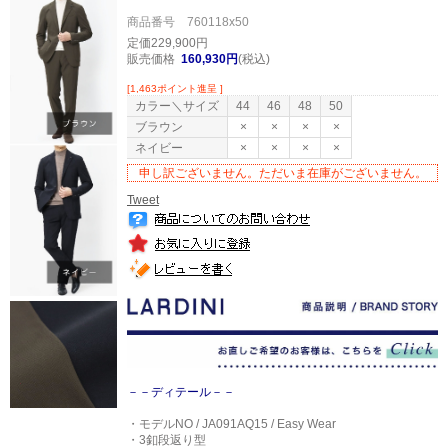
商品番号 760118x50
定価229,900円
販売価格
160,930円
(税込)
[1,463ポイント進呈 ]
カラー＼サイズ
44
46
48
50
ブラウン
×
×
×
×
ネイビー
×
×
×
×
申し訳ございません。ただいま在庫がございません。
Tweet
－－ディテール－－
・モデルNO / JA091AQ15 / Easy Wear
・3釦段返り型