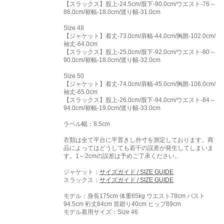
【スラックス】股上-24.5cm/股下-90.0cm/ウエスト-76～
86.0cm/裾幅-18.0cm/渡り幅-31.0cm
Size 48
【ジャケット】着丈-73.0cm/肩幅-44.0cm/胸囲-102.0cm/
袖丈-64.0cm
【スラックス】股上-25.0cm/股下-92.0cm/ウエスト-80～
90.0cm/裾幅-18.0cm/渡り幅-32.0cm
Size 50
【ジャケット】着丈-74.0cm/肩幅-45.0cm/胸囲-106.0cm/
袖丈-65.0cm
【スラックス】股上-26.0cm/股下-94.0cm/ウエスト-84～
94.0cm/裾幅-19.0cm/渡り幅-33.0cm
ラペル幅：8.5cm
衣類は全て平台に平置きし外寸を測定しております。商
品によってはどうしても若干の誤差が発生してしまいま
す。1～2cmの誤差は予めご了承ください。
ジャケット：
サイズガイド / SIZE GUIDE
スラックス：
サイズガイド / SIZE GUIDE
モデル：身長175cm 体重65kg ウエスト78cm バスト
94.5cm 裄丈84cm 首廻り40cm ヒップ89cm
モデル着用サイズ：
Size 46