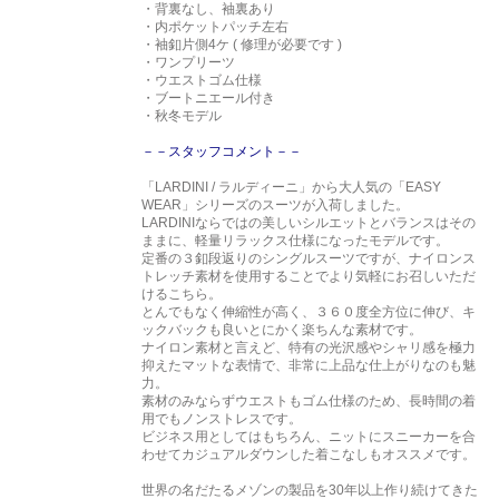
・背裏なし、袖裏あり
・内ポケットパッチ左右
・袖釦片側4ケ ( 修理が必要です )
・ワンプリーツ
・ウエストゴム仕様
・ブートニエール付き
・秋冬モデル
－－スタッフコメント－－
「LARDINI / ラルディーニ」から大人気の「EASY
WEAR」シリーズのスーツが入荷しました。
LARDINIならではの美しいシルエットとバランスはその
ままに、軽量リラックス仕様になったモデルです。
定番の３釦段返りのシングルスーツですが、ナイロンス
トレッチ素材を使用することでより気軽にお召しいただ
けるこちら。
とんでもなく伸縮性が高く、３６０度全方位に伸び、キ
ックバックも良いとにかく楽ちんな素材です。
ナイロン素材と言えど、特有の光沢感やシャリ感を極力
抑えたマットな表情で、非常に上品な仕上がりなのも魅
力。
素材のみならずウエストもゴム仕様のため、長時間の着
用でもノンストレスです。
ビジネス用としてはもちろん、ニットにスニーカーを合
わせてカジュアルダウンした着こなしもオススメです。
世界の名だたるメゾンの製品を30年以上作り続けてきた