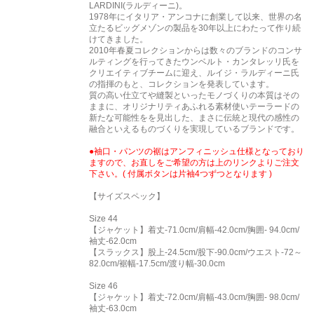
LARDINI(ラルディーニ)。
1978年にイタリア・アンコナに創業して以来、世界の名
立たるビッグメゾンの製品を30年以上にわたって作り続
けてきました。
2010年春夏コレクションからは数々のブランドのコンサ
ルティングを行ってきたウンベルト・カンタレッリ氏を
クリエイティブチームに迎え、ルイジ・ラルディーニ氏
の指揮のもと、コレクションを発表しています。
質の高い仕立てや縫製といったモノづくりの本質はその
ままに、オリジナリティあふれる素材使いテーラードの
新たな可能性をを見出した、まさに伝統と現代の感性の
融合といえるものづくりを実現しているブランドです。
●袖口・パンツの裾はアンフィニッシュ仕様となっており
ますので、お直しをご希望の方は上のリンクよりご注文
下さい。( 付属ボタンは片袖4つずつとなります )
【サイズスペック】
Size 44
【ジャケット】着丈-71.0cm/肩幅-42.0cm/胸囲- 94.0cm/
袖丈-62.0cm
【スラックス】股上-24.5cm/股下-90.0cm/ウエスト-72～
82.0cm/裾幅-17.5cm/渡り幅-30.0cm
Size 46
【ジャケット】着丈-72.0cm/肩幅-43.0cm/胸囲- 98.0cm/
袖丈-63.0cm