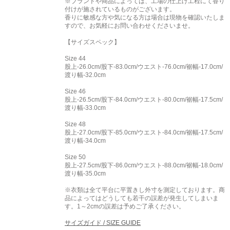
※ブランドや商品によっては、工場の仕上げ工程にて香り
付けが施されているものがございます。
香りに敏感な方や気になる方は場合は現物を確認いたしま
すので、お気軽にお問い合わせくださいませ。
【サイズスペック】
Size 44
股上-26.0cm/股下-83.0cm/ウエスト-76.0cm/裾幅-17.0cm/
渡り幅-32.0cm
Size 46
股上-26.5cm/股下-84.0cm/ウエスト-80.0cm/裾幅-17.5cm/
渡り幅-33.0cm
Size 48
股上-27.0cm/股下-85.0cm/ウエスト-84.0cm/裾幅-17.5cm/
渡り幅-34.0cm
Size 50
股上-27.5cm/股下-86.0cm/ウエスト-88.0cm/裾幅-18.0cm/
渡り幅-35.0cm
※衣類は全て平台に平置きし外寸を測定しております。商
品によってはどうしても若干の誤差が発生してしまいま
す。1～2cmの誤差は予めご了承ください。
サイズガイド / SIZE GUIDE