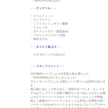
『 ARECHI-DSE1229 』
－－ディテール－－
・スリムフィット
・ワンプリーツ
・ソフトコットンギャバ素材
・ストレッチ
・ガーメントダイ（製品染め）
・フロントファスナー仕様
・秋冬モデル
－－オススメ裾上げ－－
・タタキorシングル仕上げ
－－スタッフコメント－－
2023秋冬シーズンより日本再上陸を果たした
「SANTANIELLO / サンタニエッロ」
サルトをベースにした上質なパンツ作りには定評がありま
す。
再上陸にあたって作られた「ARECHI / アレキ」というモ
デルはワンプリーツ仕様で腰回りに少々ゆとりをもたせ裾
にかけてテーパードされたイマドキなシルエットが特徴。
程よく細身のテーパードシルエットは非常に汎用性が高く
ジャケット合わせのドレススタイルからブルゾンアウター