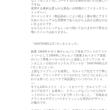
などでカジュアルにコーデするのも相性が良いのも嬉しい
ですね。
使用する素材は柔らかな風合いが特徴のソフトタッチコッ
トンギャバ。
ガーメントダイ（製品染め）により程よく褪せ感とアタリ
がありカジュアルな雰囲気でありながら上品さは損なわな
い仕上がりです。
もちろんストレッチもしっかり効いておりますので穿き心
地にストレスはありません。
「SANTANIELLO / サンタニエッロ」
創業 1968年ナポリ 南サレルノにて有名ブランドのファク
トリーとして1968年にサレルノで創業されイタリア屈指
のパンツ専業メーカーの1つへと成長したヴィアジオ･サ
ンタニエッロ社のオリジナルブランドが「SANTANIELLO
/ サンタニエッロ」
上質なファブリックを使用し、サルトリア仕立てで丁寧に
作られ、プリントやディテイルのひとつひとつにもわこだ
わりを持った ユニークで高品質なパンツのコレクショ
ン。
今でも100％メイド・イン・イタリーで、サルトリア（イ
タリア仕立て）を基本に、クラシックなパンツから5ポケ
ットのカジュアルパンツまで作っていること。「伝統ある
クラシカルデザイン+スタイリッシュな現代のデザイン」
が魅力です。