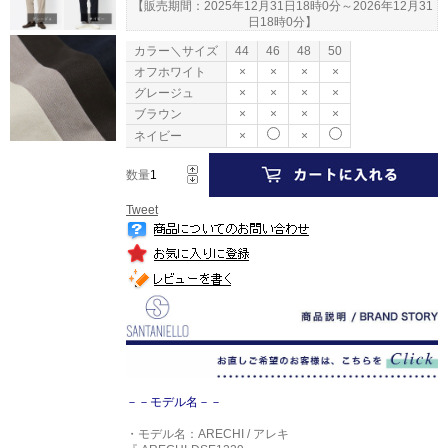
【販売期間：
2025年12月31日18時0分
～
2026年12月31
日18時0分
】
カラー＼サイズ
44
46
48
50
オフホワイト
×
×
×
×
グレージュ
×
×
×
×
ブラウン
×
×
×
×
ネイビー
×
×
数量
Tweet
－－モデル名－－
・モデル名：ARECHI / アレキ