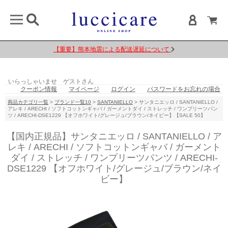
luccicareを装った偽サイトに注意してください
【重要】熊本地震による配送遅延について
いらっしゃいませ ゲストさん
クーポン情報
マイページ
ログイン
パスワードをお忘れの場合
商品カテゴリ一覧
>
ブランド一覧10
>
SANTANIELLO
> サンタニエッロ / SANTANIELLO /
アレキ / ARECHI / ソフトコットンギャバ / ガーメントダイ / ストレッチ / ワンプリーツパン
ツ / ARECHI-DSE1229 【オフホワイト/グレージュ/ブラウン/ネイビー】【SALE 50】
【国内正規品】サンタニエッロ / SANTANIELLO / ア
レキ / ARECHI / ソフトコットンギャバ / ガーメント
ダイ / ストレッチ / ワンプリーツパンツ / ARECHI-
DSE1229 【オフホワイト/グレージュ/ブラウン/ネイ
ビー】