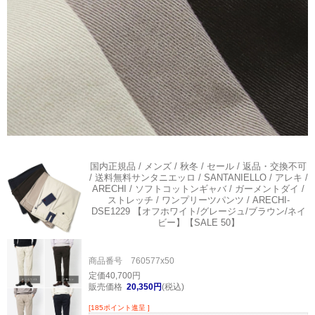
国内正規品 / メンズ / 秋冬 / セール / 返品・交換不可
/ 送料無料
サンタニエッロ / SANTANIELLO / アレキ /
ARECHI / ソフトコットンギャバ / ガーメントダイ /
ストレッチ / ワンプリーツパンツ / ARECHI-
DSE1229 【オフホワイト/グレージュ/ブラウン/ネイ
ビー】【SALE 50】
商品番号 760577x50
定価40,700円
販売価格
20,350円
(税込)
[185ポイント進呈 ]