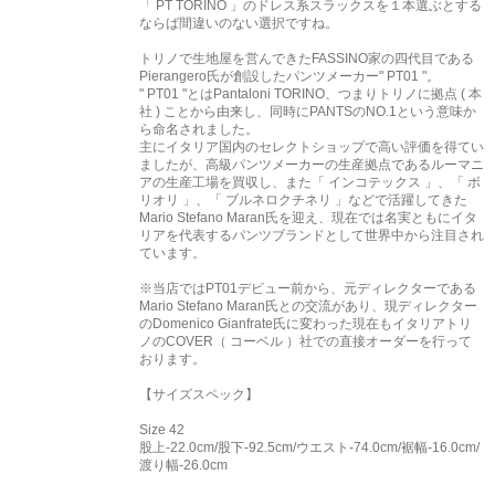
「 PT TORINO 」のドレス系スラックスを１本選ぶとする
ならば間違いのない選択ですね。
トリノで生地屋を営んできたFASSINO家の四代目である
Pierangero氏が創設したパンツメーカー" PT01 "。
" PT01 "とはPantaloni TORINO、つまりトリノに拠点 ( 本
社 ) ことから由来し、同時にPANTSのNO.1という意味か
ら命名されました。
主にイタリア国内のセレクトショップで高い評価を得てい
ましたが、高級パンツメーカーの生産拠点であるルーマニ
アの生産工場を買収し、また「 インコテックス 」、「 ボ
リオリ 」、「 ブルネロクチネリ 」などで活躍してきた
Mario Stefano Maran氏を迎え、現在では名実ともにイタ
リアを代表するパンツブランドとして世界中から注目され
ています。
※当店ではPT01デビュー前から、元ディレクターである
Mario Stefano Maran氏との交流があり、現ディレクター
のDomenico Gianfrate氏に変わった現在もイタリアトリ
ノのCOVER（ コーベル ）社での直接オーダーを行って
おります。
【サイズスペック】
Size 42
股上-22.0cm/股下-92.5cm/ウエスト-74.0cm/裾幅-16.0cm/
渡り幅-26.0cm