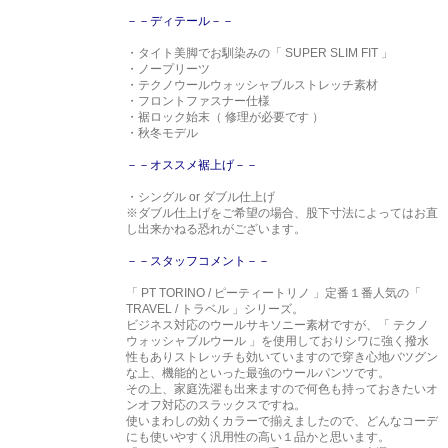
－－ディテール－－
・タイト美脚でお馴染みの「 SUPER SLIM FIT 」
・ノープリーツ
・テクノウールウォッシャブルストレッチ素材
・フロントファスナー仕様
・裾ロック始末（ 修理が必要です ）
・秋冬モデル
－－オススメ裾上げ－－
・シングル or ダブル仕上げ
※ダブル仕上げをご希望の場合、股下寸法によってはお直
し出来かねる恐れがございます。
－－スタッフコメント－－
「 PT TORINO / ピーティートリノ 」定番１番人気の「
TRAVEL / トラベル 」シリーズ。
ビジネス対応のウールサキソニー素材ですが、「 テクノ
ウォッシャブルウール 」を使用しておりシワに強く撥水
性もありストレッチも効いていますので穿き心地バツグン
な上、機能的といった最強のウールパンツです。
その上、家庭洗濯も出来ますので何色も持っておきたいオ
ンオフ対応のスラックスですね。
使いまわしの効くカラーで揃えましたので、どんなコーデ
にも使いやすく汎用性の高い１品かと思います。