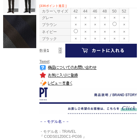
[336ポイント進呈 ]
カラー＼サイズ
42
44
46
48
50
52
グレー
×
×
×
×
×
×
ブラウン
×
×
×
×
×
ネイビー
×
×
×
×
×
ブラック
×
×
×
×
×
×
数量
Tweet
－－モデル名－－
・モデル名：TRAVEL
『 CODS01Z00C1-PO36 』