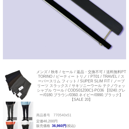
メンズ / 秋冬 / セール / 返品・交換不可 / 送料無料
PT
TORINO / ピーティー トリノ / PT01 / TRAVEL / ス
ーパースリム フィット / SUPER SLIM FIT / ノープ
リーツ スラックス / サキソニーウール テクノウォッ
シャブル ウール / CODS01Z00C1-PO36 【0240.グレ
ー/0180.ブラウン/0360.ネイビー/0990.ブラック】
【SALE 20】
商品番号 770540x51
定価46,200円
販売価格
36,960円
(税込)