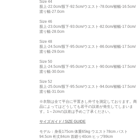
Size 44
股上-22.0cm/股下-92.5cm/ウエスト-78.0cm/裾幅-16.5cm/
渡り幅-27.0cm
Size 46
股上-23.0cm/股下-93.0cm/ウエスト-82.0cm/裾幅-17.0cm/
渡り幅-28.0cm
Size 48
股上-24.5cm/股下-95.0cm/ウエスト-86.0cm/裾幅-17.5cm/
渡り幅-29.0cm
Size 50
股上-24.5cm/股下-95.0cm/ウエスト-90.0cm/裾幅-17.5cm/
渡り幅-30.0cm
Size 52
股上-25.0cm/股下-95.5cm/ウエスト-94.0cm/裾幅-17.5cm/
渡り幅-31.0cm
※衣類は全て平台に平置きし外寸を測定しております。商
品によってはどうしても若干の誤差が発生してしまいま
す。1～2cmの誤差は予めご了承ください。
サイズガイド / SIZE GUIDE
モデル：身長175cm 体重65kg ウエスト78cm バスト
94.5cm 裄丈84cm 首廻り40cm ヒップ89cm