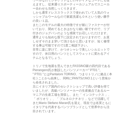
ウールなのでジャケットなどのキレイメなコーデにも使
えますし、従来通りスポーティーカジュアルでスニーカ
ー合わせも当然しっくりきます。
しかも通常ドレススラックスで使われていて人気のウォ
ッシャブルウールなので家庭洗濯もＯＫという使い勝手
の良い１品。
またこのモデルの最大の特徴ですが裾にファスナーが付
いており、閉めてるときはかなり細い裾ですので、リブ
付きのジョグパンのような感覚でお召しいただけます。
通常よりも短めな股下に設定されておりますので、お直
しせずそのまま穿いて頂けるかと思いますが、短く修理
する事は可能ですので1度ご相談下さい。
非常に楽に穿けて、かつオシャレで美しいシルエットで
すので、休日用のパンツとしてスウェットに変わるアイ
テムとなるでしょう。
トリノで生地屋を営んできたFASSINO家の四代目である
Pierangero氏が創設したパンツメーカー" PT01 "。
" PT01 "とはPantaloni TORINO、つまりトリノに拠点 ( 本
社 ) ことから由来し、同時にPANTSのNO.1という意味か
ら命名されました。
主にイタリア国内のセレクトショップで高い評価を得て
いましたが、高級パンツメーカーの生産拠点であるルー
マニアの生産工場を買収し、また「 インコテックス 」、
「 ボリオリ 」、「 ブルネロクチネリ 」などで活躍して
きたMario Stefano Maran氏を迎え、現在では名実ともに
イタリアを代表するパンツブランドとして世界中から注
目されています。