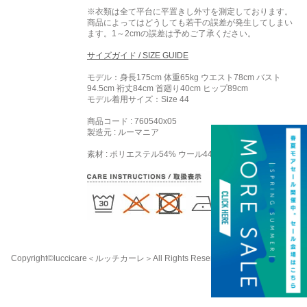
※衣類は全て平台に平置きし外寸を測定しております。
商品によってはどうしても若干の誤差が発生してしまい
ます。1～2cmの誤差は予めご了承ください。
サイズガイド / SIZE GUIDE
モデル：身長175cm 体重65kg ウエスト78cm バスト
94.5cm 裄丈84cm 首廻り40cm ヒップ89cm
モデル着用サイズ：
Size 44
商品コード : 760540x05
製造元 : ルーマニア
素材 : ポリエステル54% ウール44% エラステン2%
Copyright©luccicare
＜ルッチカーレ＞
All Rights Reserved.
058-213-8333