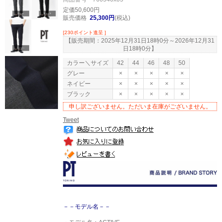
定価50,600円
販売価格
25,300円
(税込)
[230ポイント進呈 ]
【販売期間：
2025年12月31日18時0分
～
2026年12月31
日18時0分
】
カラー＼サイズ
42
44
46
48
50
グレー
×
×
×
×
×
ネイビー
×
×
×
×
×
ブラック
×
×
×
×
×
申し訳ございません。ただいま在庫がございません。
Tweet
－－モデル名－－