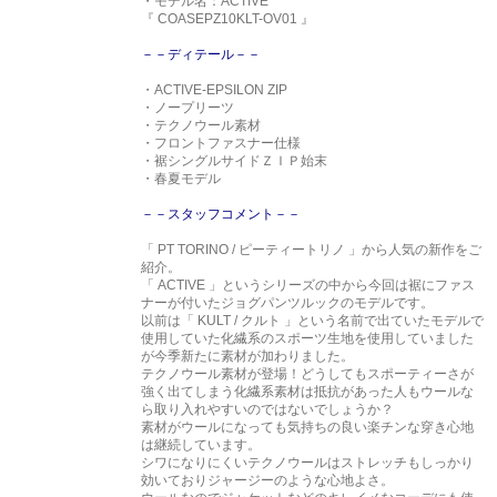
・モデル名：ACTIVE
『 COASEPZ10KLT-OV01 』
－－ディテール－－
・ACTIVE-EPSILON ZIP
・ノープリーツ
・テクノウール素材
・フロントファスナー仕様
・裾シングルサイドＺＩＰ始末
・春夏モデル
－－スタッフコメント－－
「 PT TORINO / ピーティートリノ 」から人気の新作をご
紹介。
「 ACTIVE 」というシリーズの中から今回は裾にファス
ナーが付いたジョグパンツルックのモデルです。
以前は「 KULT / クルト 」という名前で出ていたモデルで
使用していた化繊系のスポーツ生地を使用していました
が今季新たに素材が加わりました。
テクノウール素材が登場！どうしてもスポーティーさが
強く出てしまう化繊系素材は抵抗があった人もウールな
ら取り入れやすいのではないでしょうか？
素材がウールになっても気持ちの良い楽チンな穿き心地
は継続しています。
シワになりにくいテクノウールはストレッチもしっかり
効いておりジャージーのような心地よさ。