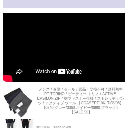
メンズ / 春夏 / セール / 返品・交換不可 / 送料無料
PT TORINO / ピーティー トリノ / ACTIVE-
EPSILON ZIP / 裾ファスナー仕様 / ストレッチ パン
ツ / アクティブ ウール 【COASEPZ10KLT-OV08】
【0240.グレー/0360.ネイビー/0990.ブラック】
【SALE 50】
商品番号 760540x05