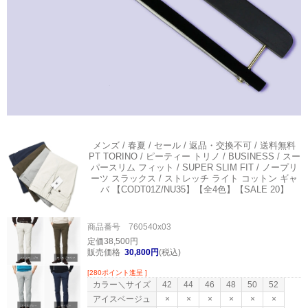
メンズ / 春夏 / セール / 返品・交換不可 / 送料無料
PT TORINO / ピーティー トリノ / BUSINESS / スー
パースリム フィット / SUPER SLIM FIT / ノープリ
ーツ スラックス / ストレッチ ライト コットン ギャ
バ 【CODT01Z/NU35】【全4色】【SALE 20】
商品番号 760540x03
定価38,500円
販売価格
30,800円
(税込)
[280ポイント進呈 ]
カラー＼サイズ
42
44
46
48
50
52
アイスベージュ
×
×
×
×
×
×