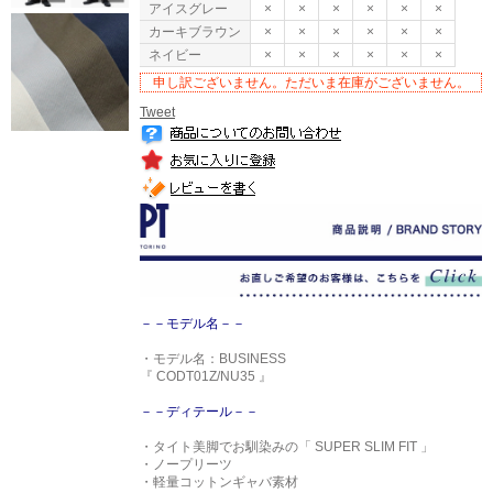
アイスグレー
×
×
×
×
×
×
カーキブラウン
×
×
×
×
×
×
ネイビー
×
×
×
×
×
×
申し訳ございません。ただいま在庫がございません。
Tweet
－－モデル名－－
・モデル名：BUSINESS
『 CODT01Z/NU35 』
－－ディテール－－
・タイト美脚でお馴染みの「 SUPER SLIM FIT 」
・ノープリーツ
・軽量コットンギャバ素材