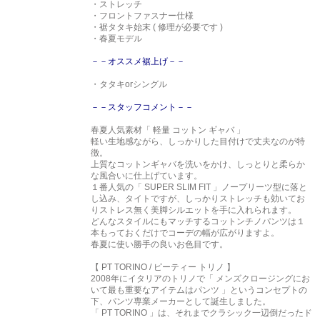
・ストレッチ
・フロントファスナー仕様
・裾タタキ始末 ( 修理が必要です )
・春夏モデル
－－オススメ裾上げ－－
・タタキorシングル
－－スタッフコメント－－
春夏人気素材「 軽量 コットン ギャバ 」
軽い生地感ながら、しっかりした目付けで丈夫なのが特
徴。
上質なコットンギャバを洗いをかけ、しっとりと柔らか
な風合いに仕上げています。
１番人気の「 SUPER SLIM FIT 」ノープリーツ型に落と
し込み、タイトですが、しっかりストレッチも効いてお
りストレス無く美脚シルエットを手に入れられます。
どんなスタイルにもマッチするコットンチノパンツは１
本もっておくだけでコーデの幅が広がりますよ。
春夏に使い勝手の良いお色目です。
【 PT TORINO / ピーティー トリノ 】
2008年にイタリアのトリノで「 メンズクロージングにお
いて最も重要なアイテムはパンツ 」というコンセプトの
下、パンツ専業メーカーとして誕生しました。
「 PT TORINO 」は、それまでクラシック一辺倒だったド