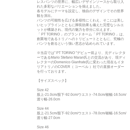
レスパンツの世界に、幅広いデザインソースから取り入
れた多彩なバリエーションを揃えました。
各モデルにテーマを設定し、独自のデザインでその世界
観を演出。
パンツの可能性を広げる多様性にくわえ、そこには美し
いヒップラインとともに脚長効果も備えた完璧なシルエ
ットが構築され、現代の魅力を存分に伝えます。
「 PT TORINO 」のブランドネーム「 PT TORINO 」は、
創業地であるトリノへのトリビュートとともに、究極の
パンツを創るという強い意志が込められています。
※当店では" PT TORINO "デビュー前より、元ディレクタ
ーであるMario Stefano Maran氏との交流があり、現ディ
レクターのDomenico Gianfrate氏に変わった現在もイタ
リアトリノのCOVER（ コーベル ）社での直接オーダー
を行っております。
【サイズスペック】
Size 42
股上-21.0cm/股下-92.0cm/ウエスト-74.0cm/裾幅-16.5cm/
渡り幅-26.0cm
Size 44
股上-21.5cm/股下-92.0cm/ウエスト-78.0cm/裾幅-16.5cm/
渡り幅-27.0cm
Size 46