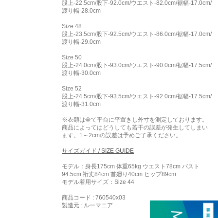
股上-22.5cm/股下-92.0cm/ウエスト-82.0cm/裾幅-17.0cm/
渡り幅-28.0cm
Size 48
股上-23.5cm/股下-92.5cm/ウエスト-86.0cm/裾幅-17.0cm/
渡り幅-29.0cm
Size 50
股上-24.0cm/股下-93.0cm/ウエスト-90.0cm/裾幅-17.5cm/
渡り幅-30.0cm
Size 52
股上-24.5cm/股下-93.5cm/ウエスト-92.0cm/裾幅-17.5cm/
渡り幅-31.0cm
※衣類は全て平台に平置きし外寸を測定しております。
商品によってはどうしても若干の誤差が発生してしまい
ます。1～2cmの誤差は予めご了承ください。
サイズガイド / SIZE GUIDE
モデル：身長175cm 体重65kg ウエスト78cm バスト
94.5cm 裄丈84cm 首廻り40cm ヒップ89cm
モデル着用サイズ：
Size 44
商品コード : 760540x03
製造元 : ルーマニア