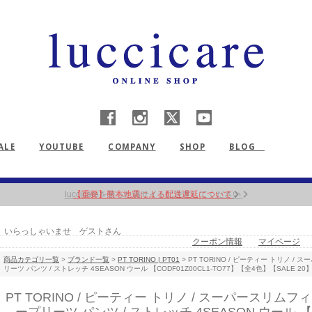
ALE
YOUTUBE
COMPANY
SHOP
BLOG
【重要】熊本地震による配送遅延について
いらっしゃいませ ゲストさん
クーポン情報
マイページ
商品カテゴリ一覧
>
ブランド一覧
>
PT TORINO | PT01
> PT TORINO / ピーティー トリノ / ス
リーツ パンツ / ストレッチ 4SEASON ウール 【CODF01Z00CL1-TO77】【全4色】【SALE 20
PT TORINO / ピーティー トリノ / スーパースリムフィット 