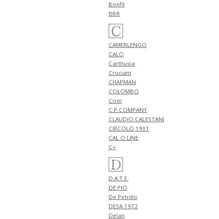
NEW ARRIVALS 2026 "giannetto"
Bonfil
新作 アイテム 計1型 入荷!!
BBR
4月26日
NEW ARRIVALS 2026
"GRANSASSO" 新作 アイテム 計3
CAMERLENGO
型 入荷!!
CALO
4月25日
Carthusia
NEW ARRIVALS 2026
Cruciani
"FERRANTE" 新作 アイテム 計2型
CHAPMAN
入荷!!
COLOMBO
NEW ARRIVALS 2026
Cisei
"giabsarchivio" 新作 アイテム 計
C.P.COMPANY
2型 入荷!!
CLAUDIO CALESTANI
4月24日
CIRCOLO 1901
NEW ARRIVALS 2026 "FILIPPO DE
CAL O LINE
LAURENTIIS" 新作 アイテム 計3
C+
型 入荷!!
4月23日
NEW ARRIVALS 2026 "BERWICH"
D.A.T.E.
新作 アイテム 計2型 入荷!!
DE PIO
NEW ARRIVALS 2026 "BRIGLIA
De Petrillo
1949" 新作 アイテム 計1型 入荷!!
DESA 1972
4月20日
Delan