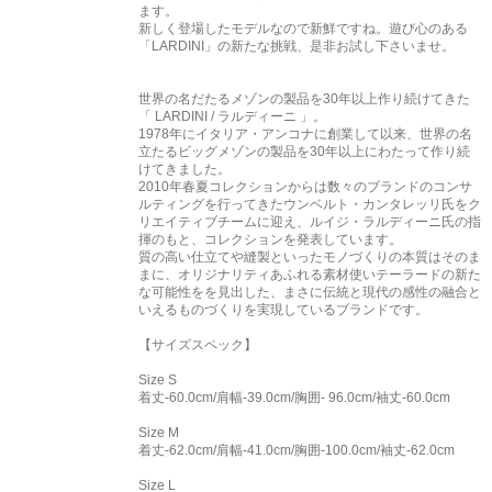
ます。
新しく登場したモデルなので新鮮ですね。遊び心のある
「LARDINI」の新たな挑戦、是非お試し下さいませ。
世界の名だたるメゾンの製品を30年以上作り続けてきた
「 LARDINI / ラルディーニ 」。
1978年にイタリア・アンコナに創業して以来、世界の名
立たるビッグメゾンの製品を30年以上にわたって作り続
けてきました。
2010年春夏コレクションからは数々のブランドのコンサ
ルティングを行ってきたウンベルト・カンタレッリ氏をク
リエイティブチームに迎え、ルイジ・ラルディーニ氏の指
揮のもと、コレクションを発表しています。
質の高い仕立てや縫製といったモノづくりの本質はそのま
まに、オリジナリティあふれる素材使いテーラードの新た
な可能性をを見出した、まさに伝統と現代の感性の融合と
いえるものづくりを実現しているブランドです。
【サイズスペック】
Size S
着丈-60.0cm/肩幅-39.0cm/胸囲- 96.0cm/袖丈-60.0cm
Size M
着丈-62.0cm/肩幅-41.0cm/胸囲-100.0cm/袖丈-62.0cm
Size L