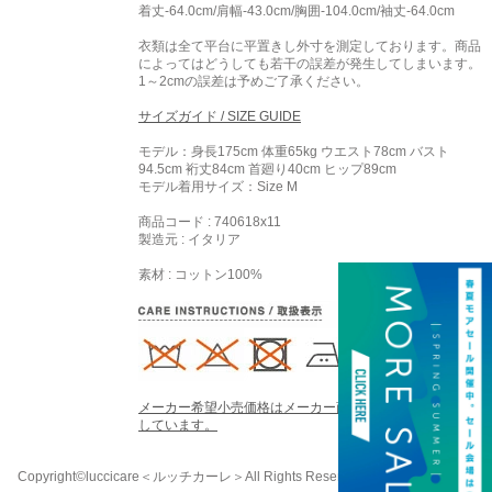
着丈-64.0cm/肩幅-43.0cm/胸囲-104.0cm/袖丈-64.0cm
衣類は全て平台に平置きし外寸を測定しております。商品
によってはどうしても若干の誤差が発生してしまいます。
1～2cmの誤差は予めご了承ください。
サイズガイド / SIZE GUIDE
モデル：身長175cm 体重65kg ウエスト78cm バスト
94.5cm 裄丈84cm 首廻り40cm ヒップ89cm
モデル着用サイズ：
Size M
商品コード : 740618x11
製造元 : イタリア
素材 : コットン100%
メーカー希望小売価格はメーカー商品タグに基づいて掲載
しています。
Copyright©luccicare
＜ルッチカーレ＞
All Rights Reserved.
058-213-8333