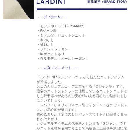
－－ディテール－－
・モデルNO / LKJT2-PA66029
・Gジャン型
・ミドルゲージコットンニット
・裏地なし
・袖釦なし
・フロント５ボタン
・胸ポケットあり
・春夏モデル（オールシーズン）
－－スタッフコメント－－
「 LARDINI / ラルディーニ 」から新たなニットアイテム
が登場しました。
休日のカジュアルコーデに重宝する「Gジャン型」です。
通常のニットジャケットに使用しているコットンニットよ
りも若干厚みがあるので安心感のある着心地で型崩れもし
にくいでしょう。
コンパクトなスリムフィット型ですがニットなのでストレ
スない着心地が魅力です。
襟の収まりが非常に美しいバランスでオトナは品良く着ら
れる仕上がり。
カジュアルアイテムの代表格ともいえる「Gジャン」です
がニット素材を使用することで高級感と上品さを演出出来