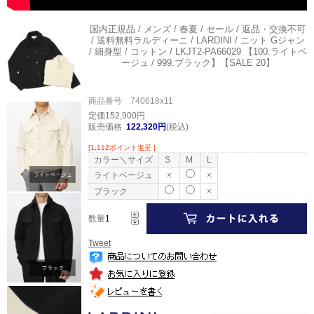
国内正規品 / メンズ / 春夏 / セール / 返品・交換不可
/ 送料無料
ラルディーニ / LARDINI / ニット Gジャン
/ 細身型 / コットン / LKJT2-PA66029 【100.ライトベ
ージュ / 999.ブラック】【SALE 20】
商品番号 740618x11
定価152,900円
販売価格
122,320円
(税込)
[1,112ポイント進呈 ]
カラー＼サイズ
S
M
L
ライトベージュ
×
×
ブラック
×
数量
Tweet