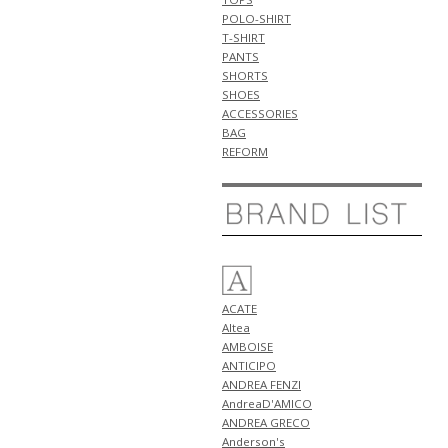
新作 アイテム 計2型 入荷!!
POLO-SHIRT
5月6日
T-SHIRT
NEW ARRIVALS 2026 "ANTICIPO"
PANTS
新作 アイテム 計3型 入荷!!
SHORTS
SHOES
5月5日
ACCESSORIES
NEW ARRIVALS 2026 "HENRO"
BAG
新作 アイテム 計3型 入荷!!
REFORM
5月4日
NEW ARRIVALS 2026 "giannetto"
新作 アイテム 計2型 入荷!!
5月3日
NEW ARRIVALS 2026
"GRANSASSO" 新作 アイテム 計3
型 入荷!!
5月2日
ACATE
NEW ARRIVALS 2026 "Tintoria
Altea
Mattei" 新作 アイテム 計1型 入
AMBOISE
荷!!
ANTICIPO
NEW ARRIVALS 2026 "ANTICIPO"
ANDREA FENZI
新作 アイテム 計2型 入荷!!
AndreaD'AMICO
5月1日
ANDREA GRECO
NEW ARRIVALS 2026 "BERWICH"
Anderson's