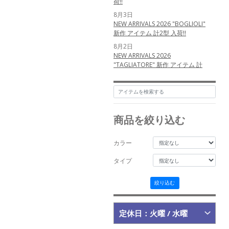
荷!!
8月3日
NEW ARRIVALS 2026 "BOGLIOLI"
新作 アイテム 計2型 入荷!!
8月2日
NEW ARRIVALS 2026
"TAGLIATORE" 新作 アイテム 計
3型 入荷!!
6月12日
NEW ARRIVALS 2026 "nomiamo"
新作 アイテム 計1型 入荷!!
商品を絞り込む
5月25日
NEW ARRIVALS 2026
"MESSYWEEKEND" 新作 アイテム
カラー
計3型 入荷!!
5月24日
タイプ
NEW ARRIVALS 2026
"MESSYWEEKEND" 新作 アイテム
絞り込む
計3型 入荷!!
5月23日
NEW ARRIVALS 2026 "MAURO
定休日：火曜 / 水曜
de BARI" 新作 アイテム 計3型 入
荷!!