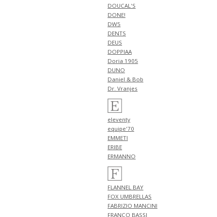
NEW ARRIVALS 2026 "FILIPPO DE
DOUCAL'S
LAURENTIIS" 新作 アイテム 計1
DONE!
型 入荷!!
DW5
4月18日
DENTS
NEW ARRIVALS 2026 "HERNO"
DEUS
新作 アイテム 計1型 入荷!!
DOPPIAA
NEW ARRIVALS 2026 "PT
Doria 1905
TORINO DENIM" 新作 アイテム
DUNO
計1型 入荷!!
Daniel & Bob
NEW ARRIVALS 2026 "BERWICH"
Dr. Vranjes
新作 アイテム 計1型 入荷!!
4月17日
NEW ARRIVALS 2026 "BERWICH"
eleventy
新作 アイテム 計4型 入荷!!
equipe'70
4月16日
EMMETI
NEW ARRIVALS 2026 "RED
ERIBE
CARD" 新作 アイテム 計3型 入
ERMANNO
荷!!
4月13日
NEW ARRIVALS 2026 "ZANONE"
FLANNEL BAY
新作 アイテム 計4型 入荷!!
FOX UMBRELLAS
4月12日
FABRIZIO MANCINI
NEW ARRIVALS 2026 "FILIPPO DE
FRANCO BASSI