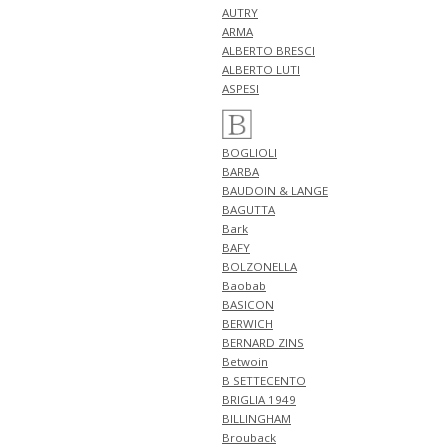
新作 アイテム 計2型 入荷!!
AUTRY
NEW ARRIVALS 2026 "GUY
ARMA
ROVER" 新作 アイテム 計1型 入
ALBERTO BRESCI
荷!!
ALBERTO LUTI
4月30日
ASPESI
NEW ARRIVALS 2026 "FILIPPO DE
LAURENTIIS" 新作 アイテム 計3
型 入荷!!
BOGLIOLI
4月27日
BARBA
NEW ARRIVALS 2026 "finjack" 新
BAUDOIN & LANGE
作 アイテム 計2型 入荷!!
BAGUTTA
NEW ARRIVALS 2026
Bark
"TAGLIATORE" 新作 アイテム 計
BAFY
1型 入荷!!
BOLZONELLA
NEW ARRIVALS 2026 "giannetto"
Baobab
新作 アイテム 計1型 入荷!!
BASICON
4月26日
BERWICH
NEW ARRIVALS 2026
BERNARD ZINS
"GRANSASSO" 新作 アイテム 計3
Betwoin
型 入荷!!
B SETTECENTO
4月25日
BRIGLIA 1949
NEW ARRIVALS 2026
BILLINGHAM
"FERRANTE" 新作 アイテム 計2型
Brouback