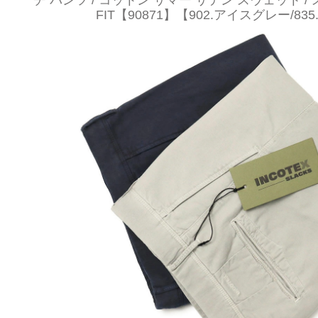
チ パンツ / コットン サマー サテン スウェット / ス
FIT【90871】【902.アイスグレー/83