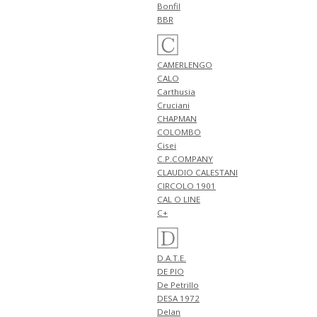
入荷!!
Bonfil
NEW ARRIVALS 2026
BBR
"giabsarchivio" 新作 アイテム 計
2型 入荷!!
4月24日
CAMERLENGO
NEW ARRIVALS 2026 "FILIPPO DE
CALO
LAURENTIIS" 新作 アイテム 計3
Carthusia
型 入荷!!
Cruciani
4月23日
CHAPMAN
NEW ARRIVALS 2026 "BERWICH"
COLOMBO
新作 アイテム 計2型 入荷!!
Cisei
NEW ARRIVALS 2026 "BRIGLIA
C.P.COMPANY
1949" 新作 アイテム 計1型 入荷!!
CLAUDIO CALESTANI
4月20日
CIRCOLO 1901
NEW ARRIVALS 2026 "JOHN
CAL O LINE
SMEDLEY" 新作 アイテム 計3型
C+
入荷!!
4月19日
NEW ARRIVALS 2026 "Cisei" 新作
D.A.T.E.
アイテム 計2型 入荷!!
DE PIO
NEW ARRIVALS 2026
De Petrillo
"Billingham" 新作 アイテム 計3
DESA 1972
型 入荷!!
Delan