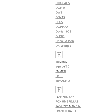
NEW ARRIVALS 2026 "FILIPPO DE
DOUCAL'S
LAURENTIIS" 新作 アイテム 計1
DONE!
型 入荷!!
DW5
4月18日
DENTS
NEW ARRIVALS 2026 "HERNO"
DEUS
新作 アイテム 計1型 入荷!!
DOPPIAA
NEW ARRIVALS 2026 "PT
Doria 1905
TORINO DENIM" 新作 アイテム
DUNO
計1型 入荷!!
Daniel & Bob
NEW ARRIVALS 2026 "BERWICH"
Dr. Vranjes
新作 アイテム 計1型 入荷!!
4月17日
NEW ARRIVALS 2026 "BERWICH"
eleventy
新作 アイテム 計4型 入荷!!
equipe'70
4月16日
EMMETI
NEW ARRIVALS 2026 "RED
ERIBE
CARD" 新作 アイテム 計3型 入
ERMANNO
荷!!
4月13日
NEW ARRIVALS 2026 "ZANONE"
FLANNEL BAY
新作 アイテム 計4型 入荷!!
FOX UMBRELLAS
4月12日
FABRIZIO MANCINI
NEW ARRIVALS 2026 "FILIPPO DE
FRANCO BASSI