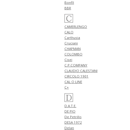
入荷!!
Bonfil
NEW ARRIVALS 2026
BBR
"giabsarchivio" 新作 アイテム 計
2型 入荷!!
4月24日
CAMERLENGO
NEW ARRIVALS 2026 "FILIPPO DE
CALO
LAURENTIIS" 新作 アイテム 計3
Carthusia
型 入荷!!
Cruciani
4月23日
CHAPMAN
NEW ARRIVALS 2026 "BERWICH"
COLOMBO
新作 アイテム 計2型 入荷!!
Cisei
NEW ARRIVALS 2026 "BRIGLIA
C.P.COMPANY
1949" 新作 アイテム 計1型 入荷!!
CLAUDIO CALESTANI
4月20日
CIRCOLO 1901
NEW ARRIVALS 2026 "JOHN
CAL O LINE
SMEDLEY" 新作 アイテム 計3型
C+
入荷!!
4月19日
NEW ARRIVALS 2026 "Cisei" 新作
D.A.T.E.
アイテム 計2型 入荷!!
DE PIO
NEW ARRIVALS 2026
De Petrillo
"Billingham" 新作 アイテム 計3
DESA 1972
型 入荷!!
Delan