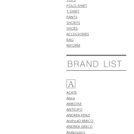
新作 アイテム 計2型 入荷!!
POLO-SHIRT
5月6日
T-SHIRT
NEW ARRIVALS 2026 "ANTICIPO"
PANTS
新作 アイテム 計3型 入荷!!
SHORTS
SHOES
5月5日
ACCESSORIES
NEW ARRIVALS 2026 "HENRO"
BAG
新作 アイテム 計3型 入荷!!
REFORM
5月4日
NEW ARRIVALS 2026 "giannetto"
新作 アイテム 計2型 入荷!!
5月3日
NEW ARRIVALS 2026
"GRANSASSO" 新作 アイテム 計3
型 入荷!!
5月2日
ACATE
NEW ARRIVALS 2026 "Tintoria
Altea
Mattei" 新作 アイテム 計1型 入
AMBOISE
荷!!
ANTICIPO
NEW ARRIVALS 2026 "ANTICIPO"
ANDREA FENZI
新作 アイテム 計2型 入荷!!
AndreaD'AMICO
5月1日
ANDREA GRECO
NEW ARRIVALS 2026 "BERWICH"
Anderson's