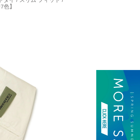
ダイ / スリム フィット /
【全7色】