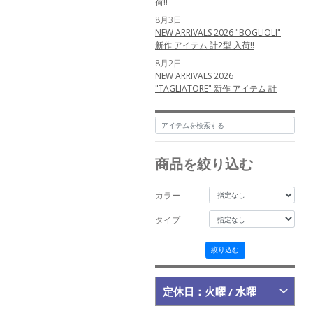
荷!!
8月3日
NEW ARRIVALS 2026 "BOGLIOLI"
新作 アイテム 計2型 入荷!!
8月2日
NEW ARRIVALS 2026
"TAGLIATORE" 新作 アイテム 計
3型 入荷!!
6月12日
NEW ARRIVALS 2026 "nomiamo"
新作 アイテム 計1型 入荷!!
商品を絞り込む
5月25日
NEW ARRIVALS 2026
"MESSYWEEKEND" 新作 アイテム
カラー
計3型 入荷!!
5月24日
タイプ
NEW ARRIVALS 2026
"MESSYWEEKEND" 新作 アイテム
絞り込む
計3型 入荷!!
5月23日
NEW ARRIVALS 2026 "MAURO
定休日：火曜 / 水曜
de BARI" 新作 アイテム 計3型 入
荷!!