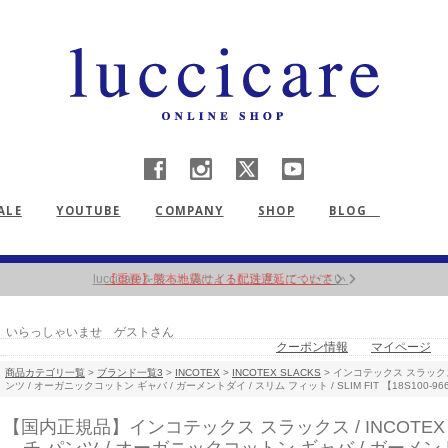
ALE
YOUTUBE
COMPANY
SHOP
BLOG
【重要】熊本地震による配送遅延について
いらっしゃいませ ゲストさん
クーポン情報
マイページ
商品カテゴリ一覧
>
ブランド一覧3
>
INCOTEX
>
INCOTEX SLACKS
> インコテックス スラックス / 
ンツ / オーガニックコットン ギャバ / ガーメントダイ / スリム フィット / SLIM FIT 【18S100-9
【国内正規品】インコテックス スラックス / INCOTEX SL