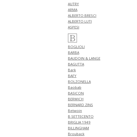
新作 アイテム 計2型 入荷!!
AUTRY
NEW ARRIVALS 2026 "GUY
ARMA
ROVER" 新作 アイテム 計1型 入
ALBERTO BRESCI
荷!!
ALBERTO LUTI
4月30日
ASPESI
NEW ARRIVALS 2026 "FILIPPO DE
LAURENTIIS" 新作 アイテム 計3
型 入荷!!
BOGLIOLI
4月27日
BARBA
NEW ARRIVALS 2026 "finjack" 新
BAUDOIN & LANGE
作 アイテム 計2型 入荷!!
BAGUTTA
NEW ARRIVALS 2026
Bark
"TAGLIATORE" 新作 アイテム 計
BAFY
1型 入荷!!
BOLZONELLA
NEW ARRIVALS 2026 "giannetto"
Baobab
新作 アイテム 計1型 入荷!!
BASICON
4月26日
BERWICH
NEW ARRIVALS 2026
BERNARD ZINS
"GRANSASSO" 新作 アイテム 計3
Betwoin
型 入荷!!
B SETTECENTO
4月25日
BRIGLIA 1949
NEW ARRIVALS 2026
BILLINGHAM
"FERRANTE" 新作 アイテム 計2型
Brouback