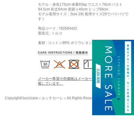
モデル：身長175cm 体重65kg ウエスト78cm バスト
94.5cm 裄丈84cm 首廻り40cm ヒップ89cm
モデル着用サイズ：
Size 29
( 着用サイズ29でパツパツで
す )
商品コード : 760584x02
製造元 : トルコ
素材 : コットン99% ポリウレタン1%
メーカー希望小売価格はメーカー商品タグに基づいて掲
載しています。
Copyright©luccicare
＜ルッチカーレ＞
All Rights Reserved.
058-213-8333