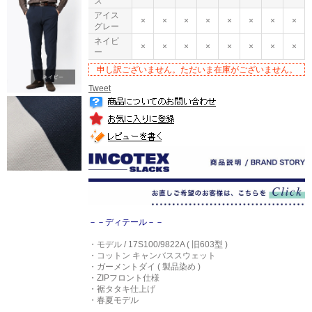
ズ
アイス
×
×
×
×
×
×
×
×
グレー
ネイビ
×
×
×
×
×
×
×
×
ー
申し訳ございません。ただいま在庫がございません。
Tweet
－－ディテール－－
・モデル / 17S100/9822A ( 旧603型 )
・コットン キャンバススウェット
・ガーメントダイ ( 製品染め )
・ZIPフロント仕様
・裾タタキ仕上げ
・春夏モデル