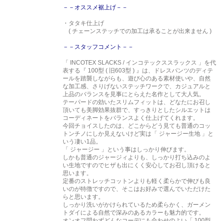
－－オススメ裾上げ－－
・タタキ仕上げ
( チェーンステッチでの加工は承ることが出来ません )
－－スタッフコメント－－
「 INCOTEX SLACKS / インコテックススラックス 」を代
表する『 100型 ( 旧603型 ) 』は、ドレスパンツのディテ
ールを踏襲しながらも、遊び心のある素材使いや、自然
な加工感、さりげないステッチワークで、カジュアルと
上品のバランスを見事にとらえた名作として大人気。
テーパードの効いたスリムフィットは、どなたにお召し
頂いても美脚効果抜群で、すっきりとしたシルエットは
コーディネートをバランスよく仕上げてくれます。
今回チョイスしたのは、どこからどう見ても普通のコッ
トンチノにしか見えないけど実は「 ジャージー生地 」と
いう凄い1品。
「 ジャージー 」という事はしっかり伸びます。
しかも普通のジャージィよりも、しっかり打ち込みのよ
い生地ですのでヒザも出にくく安心してお召し頂けると
思います。
定番のストレッチコットンよりも軽く柔らかで伸びも良
いのが特徴ですので、そこはお好みで選んでいただけた
らと思います。
しっかり洗いがかけられているため柔らかく、ガーメン
トダイによる自然で深みのあるカラーも魅力的です。
オンオフ問わずどんなコーデにも合わせのよい「 100型