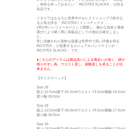
」何色も持っておきたい「 INCOTEX SLACKS 」が誇る
名品です。
イタリアはもちろん世界中のセレクトショップで絶大な
る人気を誇る「 INCOTEX / インコテックス 」。
1951年パンツメーカーとして開業し、確かな技術と素材
選びにより瞬く間に高級品としての地位を確立しまし
た。
常に洗練された新鮮な提案は世界中で高い評価を得る「
INCOTEX 」が提案するカジュアルパンツラインが「
INCOTEX SLACKS 」です。
●こちらのアイテムは製品洗いによる風合いが強く、跡が
残りやすい為、ウエスト直し、裾幅直しを承ることが出
来ません。
【サイズスペック】
Size 28
股上-22.5cm/股下-81.5cm/ウエスト-74.0cm/裾幅-16.5cm/
渡り幅-29.0cm
Size 29
股上-23.5cm/股下-83.0cm/ウエスト-76.0cm/裾幅-17.0cm/
渡り幅-30.0cm
Size 30
股上-24.0cm/股下-85.0cm/ウエスト-78.0cm/裾幅-17.0cm/