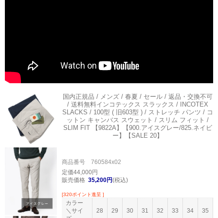
国内正規品 / メンズ / 春夏 / セール / 返品・交換不可
/ 送料無料
インコテックス スラックス / INCOTEX
SLACKS / 100型 ( 旧603型 ) / ストレッチ パンツ / コ
ットン キャンバス スウェット / スリム フィット /
SLIM FIT 【9822A】【900.アイスグレー/825.ネイビ
ー】【SALE 20】
商品番号 760584x02
定価44,000円
販売価格
35,200円
(税込)
[320ポイント進呈 ]
カラー
＼サイ
28
29
30
31
32
33
34
35