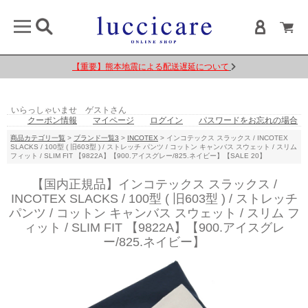
luccicareを装った偽サイトに注意してください
【重要】熊本地震による配送遅延について
いらっしゃいませ ゲストさん
クーポン情報
マイページ
ログイン
パスワードをお忘れの場合
商品カテゴリ一覧
>
ブランド一覧3
>
INCOTEX
> インコテックス スラックス / INCOTEX
SLACKS / 100型 ( 旧603型 ) / ストレッチ パンツ / コットン キャンバス スウェット / スリム
フィット / SLIM FIT 【9822A】【900.アイスグレー/825.ネイビー】【SALE 20】
【国内正規品】インコテックス スラックス /
INCOTEX SLACKS / 100型 ( 旧603型 ) / ストレッチ
パンツ / コットン キャンバス スウェット / スリム フ
ィット / SLIM FIT 【9822A】【900.アイスグレ
ー/825.ネイビー】