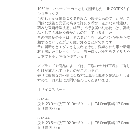
1951年にパンツメーカーとして開業した「 INCOTEX / イ
ンコテックス 」。
当初わずか従業員２０名程度の小規模なものでしたが、専
門的な技術と品質の高さで評判を呼び、確かな素材選び、
巧みな裁断縫製技術、細部まで行き届いた心使いは、高級
品としての地位を確かなものにしていきました。
その信頼度の高さは世界の名だたる一流メゾンが生産を依
頼するといった所から窺い知ることができます。
常に斬新さとモダンさをあわせ持ち、洗練された形や新素
材を求めたコレクションは、ヨーロッパを初めアメリカや
日本でも高い評価を得ています。
※ブランドや商品によっては、工場の仕上げ工程にて香り
付けが施されているものがございます。
香りに敏感な方や気になる方は場合は現物を確認いたしま
すので、お気軽にお問い合わせくださいませ。
【サイズスペック】
Size 42
股上-23.0cm/股下-91.0cm/ウエスト-74.0cm/裾幅-17.0cm/
渡り幅-28.0cm
Size 44
股上-23.5cm/股下-92.0cm/ウエスト-78.0cm/裾幅-17.0cm/
渡り幅-29.0cm