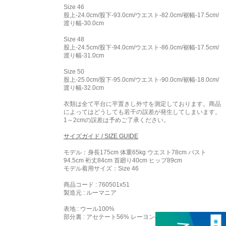
Size 46
股上-24.0cm/股下-93.0cm/ウエスト-82.0cm/裾幅-17.5cm/
渡り幅-30.0cm
Size 48
股上-24.5cm/股下-94.0cm/ウエスト-86.0cm/裾幅-17.5cm/
渡り幅-31.0cm
Size 50
股上-25.0cm/股下-95.0cm/ウエスト-90.0cm/裾幅-18.0cm/
渡り幅-32.0cm
衣類は全て平台に平置きし外寸を測定しております。商品
によってはどうしても若干の誤差が発生してしまいます。
1～2cmの誤差は予めご了承ください。
サイズガイド / SIZE GUIDE
モデル：身長175cm 体重65kg ウエスト78cm バスト
94.5cm 裄丈84cm 首廻り40cm ヒップ89cm
モデル着用サイズ：
Size 46
商品コード : 760501x51
製造元 : ルーマニア
表地 : ウール100%
部分裏 : アセテート56% レーヨン44%