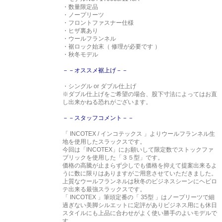
・数量限定品
・ノープリーツ
・フロントファスナー仕様
・ヒザ裏あり
・ウールフランネル
・裾ロック始末（ 修理が必要です ）
・秋冬モデル
－－オススメ裾上げ－－
・シングル or ダブル仕上げ
※ダブル仕上げをご希望の場合、股下寸法によってはお直
し出来かねる恐れがございます。
－－スタッフコメント－－
「 INCOTEX / インコテックス 」よりウールフランネル生
地を使用したスラックスです。
今回は「INCOTEX」にお願いして限定数でストックファ
ブリックを使用した「３５型」です。
価格の高騰が止まらず少しでも価格を抑えて提案出来るよ
うに数に限りはありますがご用意させていただきました。
上質なウールフランネルは秋冬のビジネスシーンにヘビロ
テ出来る最強スラックスです。
「 INCOTEX 」筆頭定番の「 35型 」はノープリーツで細
過ぎない美脚シルエットに定評がありビジネス用にも休日
スタイルにも上品に合わせがよく使い勝手のよいモデルで
す。