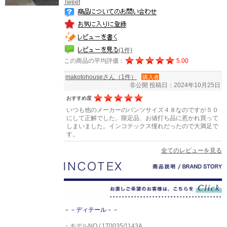
Tweet
(1件)
この商品の平均評価：
5.00
makotohouseさん（1件）
購入者
非公開
投稿日：2024年10月25日
おすすめ度
いつも他のメーカーのパンツサイズ４８なのですが５０
にして正解でした。限定品、お値打ち品に惹かれ買って
しまいました。インコテックス憧れだったので大満足で
す。
全てのレビューを見る
－－ディテール－－
・モデルNO / 1T0035/1143A