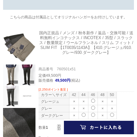
こちらの商品は付属品としてオリジナルハンガーをお付けしています。
国内正規品 / メンズ / 秋冬新作 / 返品・交換可能 / 送
料無料
インコテックス / INCOTEX / 35型 / スラック
ス / 数量限定 / ウールフランネル / スリム フィット /
SLIM FIT 【1T0035/1143A】【410.グレージュ/910.
グレー/930.ダークグレー】
商品番号 760501x51
定価49,500円
販売価格
49,500円
(税込)
[2,250ポイント進呈 ]
カラー＼サイズ
42
44
46
48
50
グレージュ
×
×
×
×
グレー
×
×
×
×
ダークグレー
×
×
数量