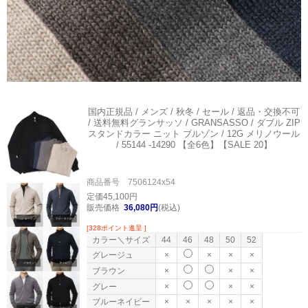
国内正規品 / メンズ / 秋冬 / セール / 返品・交換不可
/ 送料無料
グランサッソ / GRANSASSO / ダブル ZIP
スタンドカラー ニット ブルゾン / 12G メリノウール
/ 55144 -14290 【全6色】【SALE 20】
商品番号 7506124x54
定価45,100円
販売価格
36,080円
(税込)
[328ポイント進呈 ]
カラー＼サイズ
44
46
48
50
52
グレージュ
×
×
×
×
ブラウン
×
×
×
グレー
×
×
×
ブルーネイビー
×
×
×
×
×