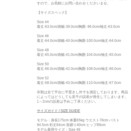
すので、お気軽にお問い合わせくださいませ。
【サイズスペック】
Size 44
着丈-63.0cm/肩幅-39.0cm/胸囲- 96.0cm/袖丈-63.0cm
Size 46
着丈-64.0cm/肩幅-40.0cm/胸囲-100.0cm/袖丈-64.0cm
Size 48
着丈-65.0cm/肩幅-41.0cm/胸囲-104.0cm/袖丈-65.0cm
Size 50
着丈-66.0cm/肩幅-42.0cm/胸囲-108.0cm/袖丈-66.0cm
Size 52
着丈-68.0cm/肩幅-43.0cm/胸囲-110.0cm/袖丈-67.0cm
衣類は全て平台に平置きし外寸を測定しております。商品
によってはどうしても若干の誤差が発生してしまいます。
1～2cmの誤差は予めご了承ください。
サイズガイド / SIZE GUIDE
モデル：身長175cm 体重65kg ウエスト78cm バスト
94.5cm 裄丈84cm 首廻り40cm ヒップ89cm
モデル着用サイズ：
Size 46