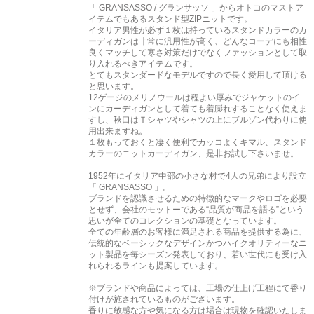
「 GRANSASSO / グランサッソ 」からオトコのマストア
イテムでもあるスタンド型ZIPニットです。
イタリア男性が必ず１枚は持っているスタンドカラーのカ
ーディガンは非常に汎用性が高く、どんなコーデにも相性
良くマッチして寒さ対策だけでなくファッションとして取
り入れるべきアイテムです。
とてもスタンダードなモデルですので長く愛用して頂ける
と思います。
12ゲージのメリノウールは程よい厚みでジャケットのイ
ンにカーディガンとして着ても着膨れすることなく使えま
すし、秋口はＴシャツやシャツの上にブルゾン代わりに使
用出来ますね。
１枚もっておくと凄く便利でカッコよくキマル、スタンド
カラーのニットカーディガン、是非お試し下さいませ。
1952年にイタリア中部の小さな村で4人の兄弟により設立
「 GRANSASSO 」。
ブランドを認識させるための特徴的なマークやロゴを必要
とせず、会社のモットーである“品質が商品を語る”という
思いが全てのコレクションの基礎となっています。
全ての年齢層のお客様に満足される商品を提供する為に、
伝統的なベーシックなデザインかつハイクオリティーなニ
ット製品を毎シーズン発表しており、若い世代にも受け入
れられるラインも提案しています。
※ブランドや商品によっては、工場の仕上げ工程にて香り
付けが施されているものがございます。
香りに敏感な方や気になる方は場合は現物を確認いたしま