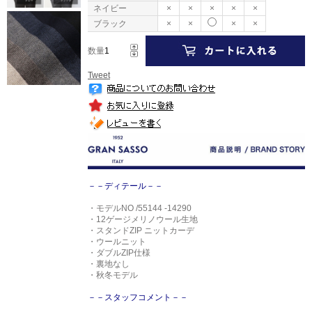
ネイビー
×
×
×
×
×
ブラック
×
×
×
×
数量
Tweet
－－ディテール－－
・モデルNO /55144 -14290
・12ゲージメリノウール生地
・スタンドZIP ニットカーデ
・ウールニット
・ダブルZIP仕様
・裏地なし
・秋冬モデル
－－スタッフコメント－－