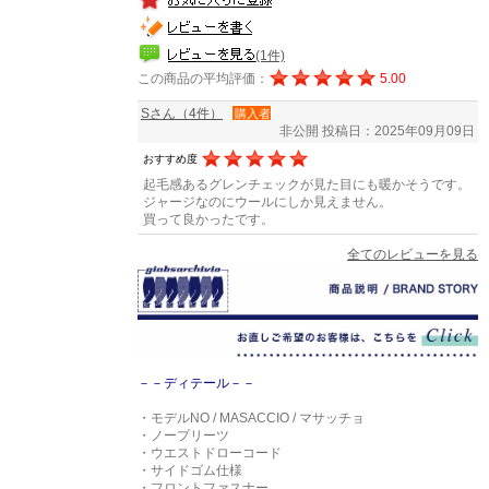
(1件)
この商品の平均評価：
5.00
Sさん（4件）
購入者
非公開
投稿日：2025年09月09日
おすすめ度
起毛感あるグレンチェックが見た目にも暖かそうです。
ジャージなのにウールにしか見えません。
買って良かったです。
全てのレビューを見る
－－ディテール－－
・モデルNO / MASACCIO / マサッチョ
・ノープリーツ
・ウエストドローコード
・サイドゴム仕様
・フロントファスナー