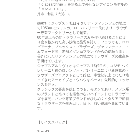
「 giabsarchivio 」を語る上で外せないアイコンモデルの
「 MASACCIO 」。
是非ご検討ください。
giab's（ ジャブス ）社はイタリア・フィレンツェの地に
て1953年にジャンカルロ・バレリーニ氏によりトラウザ
ー専業ファクトリーとして創業。
60年以上もの間トラウザーズのみを作り続けることによ
り磨き抜かれた高い技術と品質を誇り、フェラガモ、ロロ
ピアーナ、ブルックス・ブラザーズ、ヴァレンティノ、ト
ムフォード等、老舗メゾン系ブランドからの信頼も厚く、
長きにわたりフィレンツェの地にてトラウザーズの生産を
手掛けています。
ジャブスアルキヴィオはジャブス社3代目の、コジモ・バ
レリーニと弟のロレンツォ・バレリーニにより新感覚のト
ラウザーズプロダクトとして始動。半世紀以上にわたり培
ってきたアーカイブとノウハウをベースに先鋭的なエッセ
ンスを注入。
クラシックの要素を残しつつも、モダンであり、メゾン系
のブランドと比べても遜色のないハイエンドなトラウザー
ズを展開。パンツ専業ブランドがひしめくイタリアで斬新
なトラウザーズを生み出し、目下、熱い視線を集めていま
す。
【サイズスペック】
Size 42