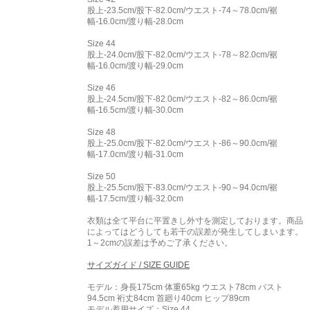
股上-23.5cm/股下-82.0cm/ウエスト-74～78.0cm/裾
幅-16.0cm/渡り幅-28.0cm
Size 44
股上-24.0cm/股下-82.0cm/ウエスト-78～82.0cm/裾
幅-16.0cm/渡り幅-29.0cm
Size 46
股上-24.5cm/股下-82.0cm/ウエスト-82～86.0cm/裾
幅-16.5cm/渡り幅-30.0cm
Size 48
股上-25.0cm/股下-82.0cm/ウエスト-86～90.0cm/裾
幅-17.0cm/渡り幅-31.0cm
Size 50
股上-25.5cm/股下-83.0cm/ウエスト-90～94.0cm/裾
幅-17.5cm/渡り幅-32.0cm
衣類は全て平台に平置きし外寸を測定しております。商品
によってはどうしても若干の誤差が発生してしまいます。
1～2cmの誤差は予めご了承ください。
サイズガイド / SIZE GUIDE
モデル：身長175cm 体重65kg ウエスト78cm バスト
94.5cm 裄丈84cm 首廻り40cm ヒップ89cm
モデル着用サイズ：
Size 44