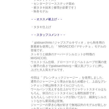
・センタークリースステッチ留め
・裾タタキ始末 ( 修理が必要です )
・秋冬モデル
－－オススメ裾上げ－－
・タタキ仕上げ
－－スタッフコメント－－
「 giabsarchivio / ジャブスアルキヴィオ 」から秋冬用の
新素材を使用した 「 MASACCIO / マサッチョ 」モデルの
登場です。
スッキリと細身のテーパードシルエットが特徴の
MASACCIO。
ウエストゴム仕様、ドローコードとベルトループ付属の使
い勝手の良さでgiabsarchivioを一躍人気ブランドに押し
上げた大人気モデルです。
今回は「 グレンチェックジャージー 」を使用しました。
通常のジャージーより厚みがあるため暖かく、上品なグレ
ンチェック柄は秋冬スタイルにぴったり。
ウールパンツ見えする仕上がりでジャケットスタイルはも
ちろん、休日のニットスタイルにも相性抜群です。
もちろんしっかりストレッチが効いており、細身なシルエ
ットながら窮屈感は皆無。
ジャージーの穿き心地が好きで無地以外のモデルが欲しか
った方々に超オススメな１品ですね。