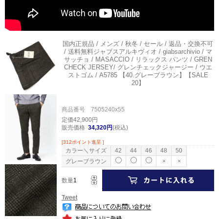
国内正規品 / メンズ / 秋冬 / セール / 返品・交換不可
/ 送料無料
ジャブスアルキヴィオ / giabsarchivio / マ
サッチョ / MASACCIO / リラックス パンツ / GREN
CHECK JERSEY/ グレンチェックジャージー / ウエ
ストゴム / A5785 【40.グレーブラウン】【SALE
20】
商品番号 7505240x55
定価42,900円
販売価格
34,320円
(税込)
[312ポイント進呈 ]
カラー＼サイズ
42
44
46
48
50
グレーブラウン
×
×
数量
Tweet