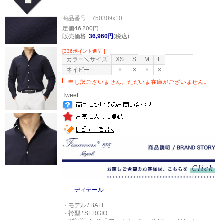
商品番号 750309x10
定価46,200円
販売価格
36,960円
(税込)
[336ポイント進呈 ]
カラー＼サイズ
XS
S
M
L
ネイビー
×
×
×
×
申し訳ございません。ただいま在庫がございません。
Tweet
－－ディテール－－
・モデル / BALI
・衿型 / SERGIO