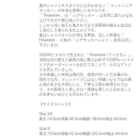
夏のシャツイチスタイルには欠かせない「 コットンシア
サッカー」の生地を使用したモデルです。
「 Finamore 」の「 シアサッカー 」は非常に柔らかな仕
上げですので着心地バツグン。
しっかり洗い加工も施されており洗濯後の縮みもほぼな
く安心して着られる仕上がりです。
夏はシャツスタイルが増える季節。涼しく快適な「
Finamore 」人気の「 シアサッカーシャツ 」是非お試し
下さいませ。
1925年にナポリで生まれた「 Finamore / フィナモレ 」。
当初は目の肥えた顧客の為に数人お針子で100%ハンドメ
イドのオーダーシャツを仕立てることで、小さなアトリ
エを営んでいました。
その卓越した技術は孫の代、曾孫の代へと引き継がれ、
現代でも尚、マシンメイドにはない手縫いならではの着
心地の良さを大切にした、丁寧な工程が採用されてお
り、その着易さと美しさは一度袖を通したら忘れること
が出来ないほどとも言われています。
【サイズスペック】
Size XS
着丈-74.0cm/肩幅-40.5cm/胸囲- 98.0cm/袖丈-63.0cm
Size S
着丈-75.0cm/肩幅-41.5cm/胸囲-102.0cm/袖丈-64.0cm