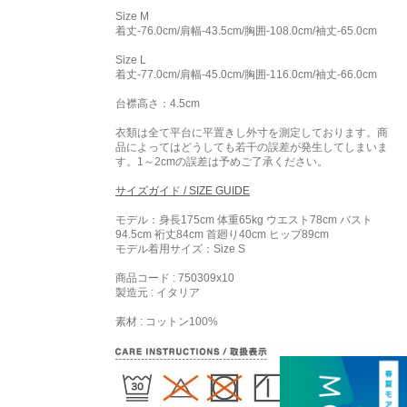
Size M
着丈-76.0cm/肩幅-43.5cm/胸囲-108.0cm/袖丈-65.0cm
Size L
着丈-77.0cm/肩幅-45.0cm/胸囲-116.0cm/袖丈-66.0cm
台襟高さ：4.5cm
衣類は全て平台に平置きし外寸を測定しております。商
品によってはどうしても若干の誤差が発生してしまいま
す。1～2cmの誤差は予めご了承ください。
サイズガイド / SIZE GUIDE
モデル：身長175cm 体重65kg ウエスト78cm バスト
94.5cm 裄丈84cm 首廻り40cm ヒップ89cm
モデル着用サイズ：
Size S
商品コード : 750309x10
製造元 : イタリア
素材 : コットン100%