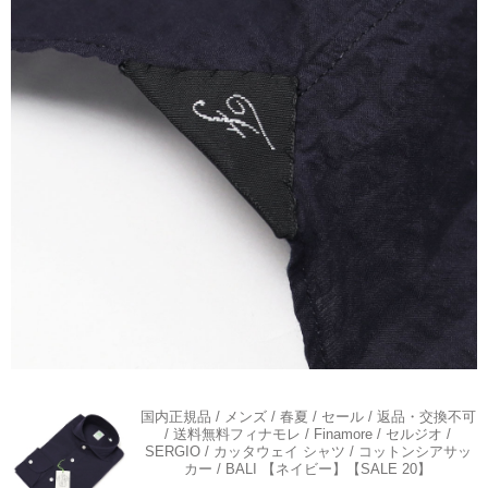
国内正規品 / メンズ / 春夏 / セール / 返品・交換不可
/ 送料無料
フィナモレ / Finamore / セルジオ /
SERGIO / カッタウェイ シャツ / コットンシアサッ
カー / BALI 【ネイビー】【SALE 20】