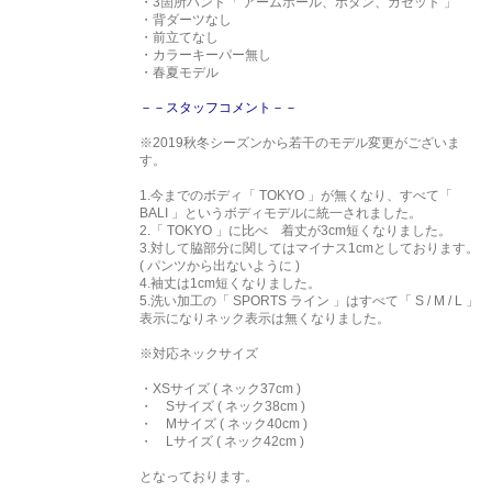
・3箇所ハンド「 アームホール、ボタン、ガゼット 」
・背ダーツなし
・前立てなし
・カラーキーパー無し
・春夏モデル
－－スタッフコメント－－
※2019秋冬シーズンから若干のモデル変更がございま
す。
1.今までのボディ「 TOKYO 」が無くなり、すべて「
BALI 」というボディモデルに統一されました。
2.「 TOKYO 」に比べ 着丈が3cm短くなりました。
3.対して脇部分に関してはマイナス1cmとしております。
( パンツから出ないように )
4.袖丈は1cm短くなりました。
5.洗い加工の「 SPORTS ライン 」はすべて「 S / M / L 」
表示になりネック表示は無くなりました。
※対応ネックサイズ
・XSサイズ ( ネック37cm )
・ Sサイズ ( ネック38cm )
・ Mサイズ ( ネック40cm )
・ Lサイズ ( ネック42cm )
となっております。