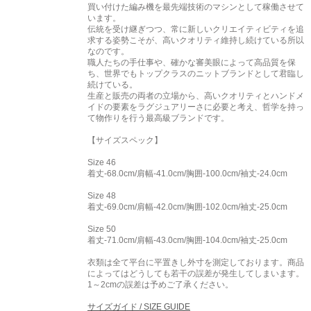
買い付けた編み機を最先端技術のマシンとして稼働させて
います。
伝統を受け継ぎつつ、常に新しいクリエイティビティを追
求する姿勢こそが、高いクオリティ維持し続けている所以
なのです。
職人たちの手仕事や、確かな審美眼によって高品質を保
ち、世界でもトップクラスのニットブランドとして君臨し
続けている。
生産と販売の両者の立場から、高いクオリティとハンドメ
イドの要素をラグジュアリーさに必要と考え、哲学を持っ
て物作りを行う最高級ブランドです。
【サイズスペック】
Size 46
着丈-68.0cm/肩幅-41.0cm/胸囲-100.0cm/袖丈-24.0cm
Size 48
着丈-69.0cm/肩幅-42.0cm/胸囲-102.0cm/袖丈-25.0cm
Size 50
着丈-71.0cm/肩幅-43.0cm/胸囲-104.0cm/袖丈-25.0cm
衣類は全て平台に平置きし外寸を測定しております。商品
によってはどうしても若干の誤差が発生してしまいます。
1～2cmの誤差は予めご了承ください。
サイズガイド / SIZE GUIDE