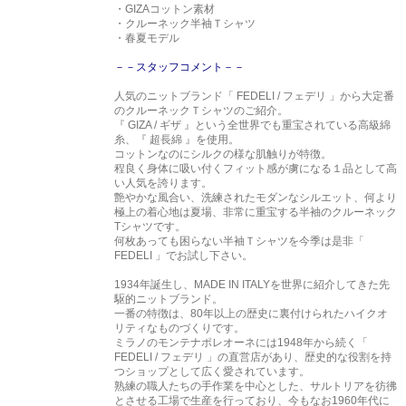
・GIZAコットン素材
・クルーネック半袖Ｔシャツ
・春夏モデル
－－スタッフコメント－－
人気のニットブランド「 FEDELI / フェデリ 」から大定番
のクルーネックＴシャツのご紹介。
『 GIZA / ギザ 』という全世界でも重宝されている高級綿
糸、『 超長綿 』を使用。
コットンなのにシルクの様な肌触りが特徴。
程良く身体に吸い付くフィット感が虜になる１品として高
い人気を誇ります。
艶やかな風合い、洗練されたモダンなシルエット、何より
極上の着心地は夏場、非常に重宝する半袖のクルーネック
Tシャツです。
何枚あっても困らない半袖Ｔシャツを今季は是非「
FEDELI 」でお試し下さい。
1934年誕生し、MADE IN ITALYを世界に紹介してきた先
駆的ニットブランド。
一番の特徴は、80年以上の歴史に裏付けられたハイクオ
リティなものづくりです。
ミラノのモンテナポレオーネには1948年から続く「
FEDELI / フェデリ 」の直営店があり、歴史的な役割を持
つショップとして広く愛されています。
熟練の職人たちの手作業を中心とした、サルトリアを彷彿
とさせる工場で生産を行っており、今もなお1960年代に