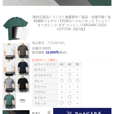
国内正規品 / メンズ / 春夏新作 / 返品・交換可能 / 送
料無料
フェデリ / FEDELI / クルーネック Tシャツ /
オーガニック ギザ コットン / ORGANIC GIZA
COTTON 【全7色】
商品番号 7722307x01
定価22,000円
販売価格
22,000円
(税込)
[1,000ポイント進呈 ]
カラー＼サイズ
46
48
50
ホワイト
×
×
×
オフホワイト
×
×
グレー
グリーン
×
×
×
ブラウン
×
×
×
ネイビー
×
×
ブラック
×
数量