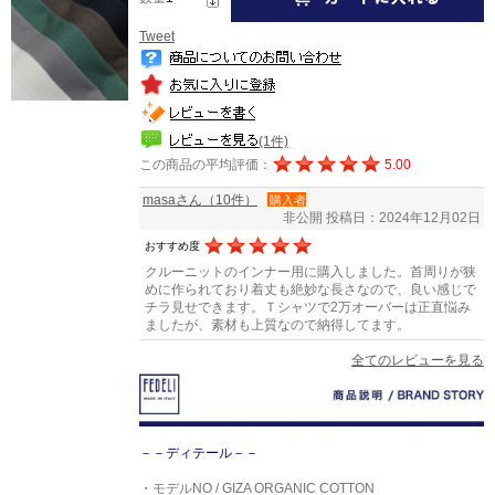
Tweet
(1件)
この商品の平均評価：
5.00
masaさん（10件）
購入者
非公開
投稿日：2024年12月02日
おすすめ度
クルーニットのインナー用に購入しました。首周りが狭
めに作られており着丈も絶妙な長さなので、良い感じで
チラ見せできます。Ｔシャツで2万オーバーは正直悩み
ましたが、素材も上質なので納得してます。
全てのレビューを見る
－－ディテール－－
・モデルNO / GIZA ORGANIC COTTON