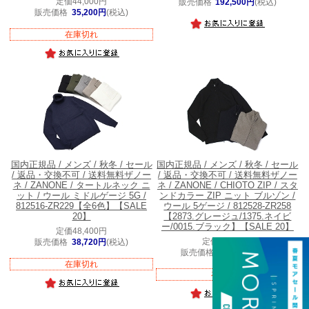
定価44,000円
販売価格
192,500円
(税込)
販売価格
35,200円
(税込)
在庫切れ
国内正規品 / メンズ / 秋冬 / セール
国内正規品 / メンズ / 秋冬 / セール
/ 返品・交換不可 / 送料無料
ザノー
/ 返品・交換不可 / 送料無料
ザノー
ネ / ZANONE / タートルネック ニ
ネ / ZANONE / CHIOTO ZIP / スタ
ット / ウール ミドルゲージ 5G /
ンドカラー ZIP ニット ブルゾン /
812516-ZR229【全6色】【SALE
ウール 5ゲージ / 812528-ZR258
20】
【2873.グレージュ/1375.ネイビ
ー/0015.ブラック】【SALE 20】
定価48,400円
定価77,000円
販売価格
38,720円
(税込)
販売価格
61,600円
(税込)
在庫切れ
在庫切れ