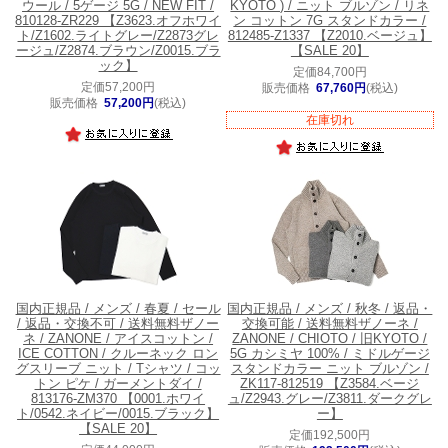
ウール / 5ゲージ 5G / NEW FIT /
KYOTO ) / ニット ブルゾン / リネ
810128-ZR229 【Z3623.オフホワイ
ン コットン 7G スタンドカラー /
ト/Z1602.ライトグレー/Z2873グレ
812485-Z1337 【Z2010.ベージュ】
ージュ/Z2874.ブラウン/Z0015.ブラ
【SALE 20】
ック】
定価84,700円
定価57,200円
販売価格
67,760円
(税込)
販売価格
57,200円
(税込)
在庫切れ
国内正規品 / メンズ / 春夏 / セール
国内正規品 / メンズ / 秋冬 / 返品・
/ 返品・交換不可 / 送料無料
ザノー
交換可能 / 送料無料
ザノーネ /
ネ / ZANONE / アイスコットン /
ZANONE / CHIOTO / 旧KYOTO /
ICE COTTON / クルーネック ロン
5G カシミヤ 100% / ミドルゲージ
グスリーブ ニット / Tシャツ / コッ
スタンドカラー ニット ブルゾン /
トン ピケ / ガーメントダイ /
ZK117-812519 【Z3584.ベージ
813176-ZM370 【0001.ホワイ
ュ/Z2943.グレー/Z3811.ダークグレ
ト/0542.ネイビー/0015.ブラック】
ー】
【SALE 20】
定価192,500円