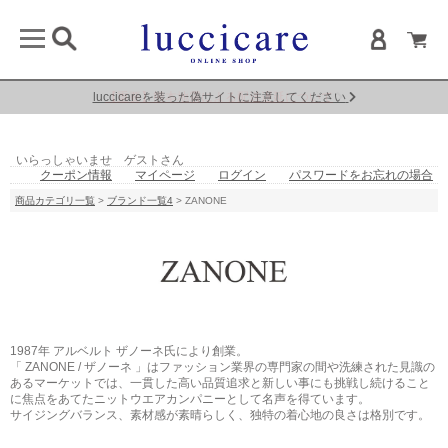
luccicareを装った偽サイトに注意してください
【重要】熊本地震による配送遅延について
いらっしゃいませ ゲストさん
クーポン情報
マイページ
ログイン
パスワードをお忘れの場合
商品カテゴリ一覧
>
ブランド一覧4
> ZANONE
1987年 アルベルト ザノーネ氏により創業。
「 ZANONE / ザノーネ 」はファッション業界の専門家の間や洗練された見識の
あるマーケットでは、一貫した高い品質追求と新しい事にも挑戦し続けること
に焦点をあてたニットウエアカンパニーとして名声を得ています。
サイジングバランス、素材感が素晴らしく、独特の着心地の良さは格別です。