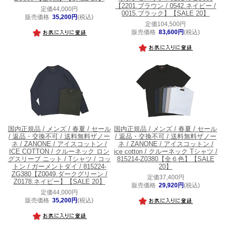
【2201.ブラウン / 0542.ネイビー /
定価44,000円
0015.ブラック】【SALE 20】
販売価格
35,200円
(税込)
定価104,500円
販売価格
83,600円
(税込)
国内正規品 / メンズ / 春夏 / セール
国内正規品 / メンズ / 春夏 / セール
/ 返品・交換不可 / 送料無料
ザノー
/ 返品・交換不可 / 送料無料
ザノー
ネ / ZANONE / アイスコットン /
ネ / ZANONE / アイスコットン /
ICE COTTON / クルーネック ロン
ice cotton / クルーネック Tシャツ /
グスリーブ ニット / Tシャツ / コッ
815214-Z0380【全６色】【SALE
トン / ガーメントダイ / 815224-
20】
ZG380【Z0049.ダークグリーン /
定価37,400円
Z0178.ネイビー】【SALE 20】
販売価格
29,920円
(税込)
定価44,000円
販売価格
35,200円
(税込)