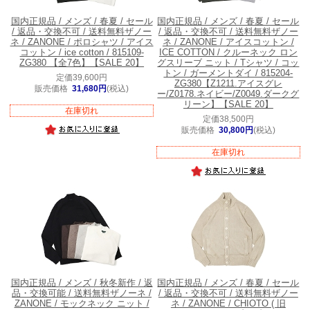
国内正規品 / メンズ / 春夏 / セール
国内正規品 / メンズ / 春夏 / セール
/ 返品・交換不可 / 送料無料
ザノー
/ 返品・交換不可 / 送料無料
ザノー
ネ / ZANONE / ポロシャツ / アイス
ネ / ZANONE / アイスコットン /
コットン / ice cotton / 815109-
ICE COTTON / クルーネック ロン
ZG380 【全7色】【SALE 20】
グスリーブ ニット / Tシャツ / コッ
トン / ガーメントダイ / 815204-
定価39,600円
ZG380【Z1211.アイスグレ
販売価格
31,680円
(税込)
ー/Z0178.ネイビー/Z0049.ダークグ
リーン】【SALE 20】
在庫切れ
定価38,500円
販売価格
30,800円
(税込)
在庫切れ
国内正規品 / メンズ / 秋冬新作 / 返
国内正規品 / メンズ / 春夏 / セール
品・交換可能 / 送料無料
ザノーネ /
/ 返品・交換不可 / 送料無料
ザノー
ZANONE / モックネック ニット /
ネ / ZANONE / CHIOTO ( 旧