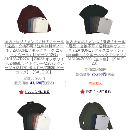
国内正規品 / メンズ / 秋冬 / セール
国内正規品 / メンズ / 春夏 / セール
/ 返品・交換不可 / 送料無料
ザノー
/ 返品・交換不可 / 送料無料
ザノー
ネ / ZANONE / モックネック ニッ
ネ / ZANONE / アイスコットン /
ト / ウール / 12ゲージ 12G /
ice cotton / クルーネック Tシャツ /
810138-ZR274 【Z3623.オフホワイ
815194-Z0380【全６色】【SALE
ト/Z4868.ライトグレー/Z2873.グレ
20】
ージュ/Z1170.ボルドー/Z3530.ピー
定価32,450円
コック】【SALE 20】
販売価格
25,960円
(税込)
定価53,900円
販売価格
43,120円
(税込)
在庫切れ