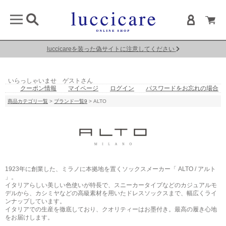
luccicareを装った偽サイトに注意してください
いらっしゃいませ ゲストさん
クーポン情報
マイページ
ログイン
パスワードをお忘れの場合
商品カテゴリ一覧
>
ブランド一覧9
> ALTO
1923年に創業した、ミラノに本拠地を置くソックスメーカー「 ALTO / アルト
」。
イタリアらしい美しい色使いが特長で、スニーカータイプなどのカジュアルモ
デルから、カシミヤなどの高級素材を用いたドレスソックスまで、幅広くライ
ンナップしています。
イタリアでの生産を徹底しており、クオリティーはお墨付き。最高の履き心地
をお届けします。