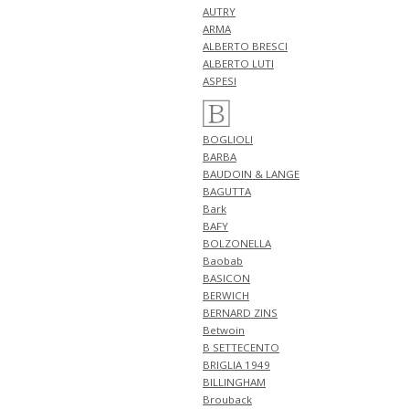
新作 アイテム 計2型 入荷!!
AUTRY
ARMA
5月1日
NEW ARRIVALS 2026 "BERWICH"
ALBERTO BRESCI
新作 アイテム 計2型 入荷!!
ALBERTO LUTI
NEW ARRIVALS 2026 "GUY
ASPESI
ROVER" 新作 アイテム 計1型 入
荷!!
4月30日
BOGLIOLI
NEW ARRIVALS 2026 "FILIPPO DE
BARBA
LAURENTIIS" 新作 アイテム 計3
BAUDOIN & LANGE
型 入荷!!
BAGUTTA
4月27日
Bark
NEW ARRIVALS 2026 "finjack" 新
BAFY
作 アイテム 計2型 入荷!!
BOLZONELLA
NEW ARRIVALS 2026
Baobab
"TAGLIATORE" 新作 アイテム 計
BASICON
1型 入荷!!
BERWICH
NEW ARRIVALS 2026 "giannetto"
BERNARD ZINS
新作 アイテム 計1型 入荷!!
Betwoin
4月26日
B SETTECENTO
NEW ARRIVALS 2026
BRIGLIA 1949
"GRANSASSO" 新作 アイテム 計3
BILLINGHAM
型 入荷!!
Brouback