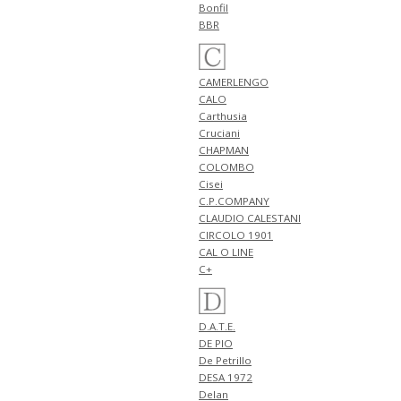
Bonfil
4月25日
BBR
NEW ARRIVALS 2026
"FERRANTE" 新作 アイテム 計2型
入荷!!
NEW ARRIVALS 2026
CAMERLENGO
"giabsarchivio" 新作 アイテム 計
CALO
2型 入荷!!
Carthusia
4月24日
Cruciani
NEW ARRIVALS 2026 "FILIPPO DE
CHAPMAN
LAURENTIIS" 新作 アイテム 計3
COLOMBO
型 入荷!!
Cisei
C.P.COMPANY
4月23日
CLAUDIO CALESTANI
NEW ARRIVALS 2026 "BERWICH"
新作 アイテム 計2型 入荷!!
CIRCOLO 1901
NEW ARRIVALS 2026 "BRIGLIA
CAL O LINE
1949" 新作 アイテム 計1型 入荷!!
C+
4月20日
NEW ARRIVALS 2026 "JOHN
SMEDLEY" 新作 アイテム 計3型
D.A.T.E.
入荷!!
DE PIO
De Petrillo
4月19日
DESA 1972
NEW ARRIVALS 2026 "Cisei" 新作
アイテム 計2型 入荷!!
Delan