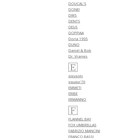
NEW ARRIVALS 2026
DOUCAL'S
"Billingham" 新作 アイテム 計3
DONE!
型 入荷!!
DW5
NEW ARRIVALS 2026 "FILIPPO DE
DENTS
LAURENTIIS" 新作 アイテム 計1
DEUS
型 入荷!!
DOPPIAA
Doria 1905
4月18日
NEW ARRIVALS 2026 "HERNO"
DUNO
新作 アイテム 計1型 入荷!!
Daniel & Bob
NEW ARRIVALS 2026 "PT
Dr. Vranjes
TORINO DENIM" 新作 アイテム
計1型 入荷!!
NEW ARRIVALS 2026 "BERWICH"
eleventy
新作 アイテム 計1型 入荷!!
equipe'70
4月17日
EMMETI
NEW ARRIVALS 2026 "BERWICH"
ERIBE
新作 アイテム 計4型 入荷!!
ERMANNO
4月16日
NEW ARRIVALS 2026 "RED
CARD" 新作 アイテム 計3型 入
FLANNEL BAY
荷!!
FOX UMBRELLAS
4月13日
FABRIZIO MANCINI
NEW ARRIVALS 2026 "ZANONE"
FRANCO BASSI