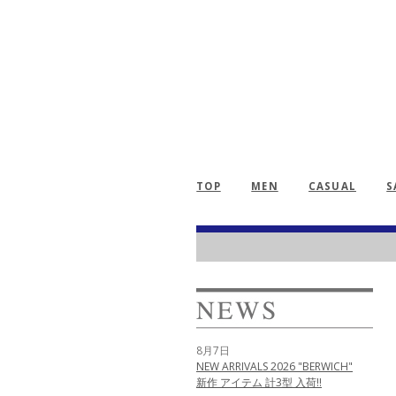
TOP
MEN
CASUAL
S
8月7日
NEW ARRIVALS 2026 "BERWICH"
新作 アイテム 計3型 入荷!!