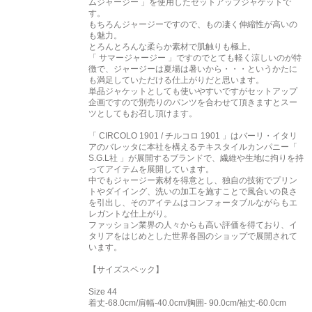
ムジャージー 」を使用したセットアップジャケットで
す。
もちろんジャージーですので、もの凄く伸縮性が高いの
も魅力。
とろんとろんな柔らか素材で肌触りも極上。
「 サマージャージー 」ですのでとても軽く涼しいのが特
徴で、ジャージーは夏場は暑いから・・・というかたに
も満足していただける仕上がりだと思います。
単品ジャケットとしても使いやすいですがセットアップ
企画ですので別売りのパンツを合わせて頂きますとスー
ツとしてもお召し頂けます。
「 CIRCOLO 1901 / チルコロ 1901 」はバーリ・イタリ
アのバレッタに本社を構えるテキスタイルカンパニー「
S.G.L社 」が展開するブランドで、繊維や生地に拘りを持
ってアイテムを展開しています。
中でもジャージー素材を得意とし、独自の技術でプリン
トやダイイング、洗いの加工を施すことで風合いの良さ
を引出し、そのアイテムはコンフォータブルながらもエ
レガントな仕上がり。
ファッション業界の人々からも高い評価を得ており、イ
タリアをはじめとした世界各国のショップで展開されて
います。
【サイズスペック】
Size 44
着丈-68.0cm/肩幅-40.0cm/胸囲- 90.0cm/袖丈-60.0cm