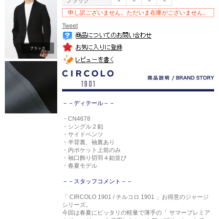
ブラック
×
×
×
×
申し訳ございません。ただいま在庫がございません。
Tweet
－－ディテール－－
・CN4678
・シングル２釦
・サイドベンツ
・半背裏、袖裏あり
・内ポケット上前のみ
・袖口飾り切羽４釦並び
・春夏モデル
－－スタッフコメント－－
「 CIRCOLO 1901 / チルコロ 1901 」お得意のジャージ
シリーズ。
今回は春夏にピッタリの軽量で薄手の「 サマープレミア