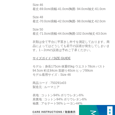
Size 46
着丈-69.0cm/肩幅-41.0cm/胸囲- 94.0cm/袖丈-61.0cm
Size 48
着丈-70.0cm/肩幅-42.0cm/胸囲- 98.0cm/袖丈-62.0cm
Size 50
着丈-71.0cm/肩幅-44.0cm/胸囲-102.0cm/袖丈-63.0cm
衣類は全て平台に平置きし外寸を測定しております。商
品によってはどうしても若干の誤差が発生してしまいま
す。1～2cmの誤差は予めご了承ください。
サイズガイド / SIZE GUIDE
モデル：身長175cm 体重65kg ウエスト78cm バスト
94.5cm 裄丈84cm 首廻り40cm ヒップ89cm
モデル着用サイズ：
Size 46
商品コード : 750291x03
製造元 : ルーマニア
表地 : コットン94% ポリウレタン6%
肩裏地 : コットン94% ポリウレタン6%
袖裏 : アセテート56% レーヨン44%