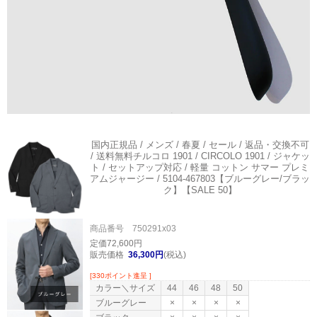
国内正規品 / メンズ / 春夏 / セール / 返品・交換不可
/ 送料無料
チルコロ 1901 / CIRCOLO 1901 / ジャケッ
ト / セットアップ対応 / 軽量 コットン サマー プレミ
アムジャージー / 5104-467803【ブルーグレー/ブラッ
ク】【SALE 50】
商品番号 750291x03
定価72,600円
販売価格
36,300円
(税込)
[330ポイント進呈 ]
カラー＼サイズ
44
46
48
50
ブルーグレー
×
×
×
×