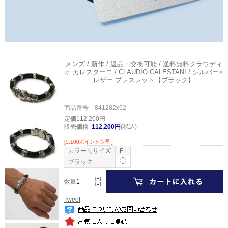
メンズ / 新作 / 返品・交換可能 / 送料無料
クラウディ
オ カレスターニ / CLAUDIO CALESTANI / シルバー×
レザー ブレスレット【ブラック】
商品番号 841282x52
定価112,200円
販売価格
112,200円
(税込)
[5,100ポイント進呈 ]
カラー＼サイズ
F
ブラック
数量
Tweet