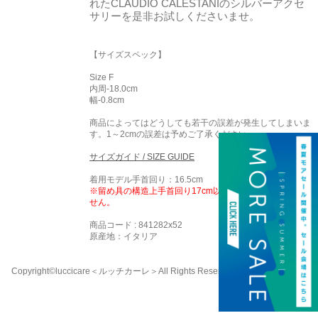
れたCLAUDIO CALESTANIのシルバーアクセ
サリーを是非お試しくださいませ。
【サイズスペック】
Size F
内周-18.0cm
幅-0.8cm
商品によってはどうしても若干の誤差が発生してしまいま
す。1～2cmの誤差は予めご了承ください。
サイズガイド / SIZE GUIDE
着用モデル手首回り：16.5cm
※留め具の構造上手首回り17cm以上の方はご着用頂けま
せん。
商品コード : 841282x52
原産地：イタリア
Copyright©luccicare
＜ルッチカーレ＞
All Rights Reserved.
058-213-8333