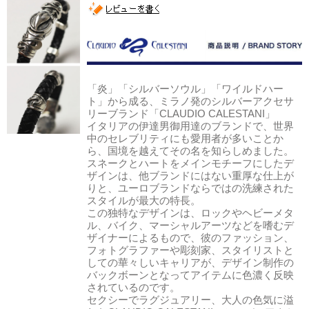
「炎」「シルバーソウル」「ワイルドハー
ト」から成る、ミラノ発のシルバーアクセサ
リーブランド「CLAUDIO CALESTANI」
イタリアの伊達男御用達のブランドで、世界
中のセレブリティにも愛用者が多いことか
ら、国境を越えてその名を知らしめました。
スネークとハートをメインモチーフにしたデ
ザインは、他ブランドにはない重厚な仕上が
りと、ユーロブランドならではの洗練された
スタイルが最大の特長。
この独特なデザインは、ロックやヘビーメタ
ル、バイク、マーシャルアーツなどを嗜むデ
ザイナーによるもので、彼のファッション、
フォトグラファーや彫刻家、スタイリストと
しての華々しいキャリアが、デザイン制作の
バックボーンとなってアイテムに色濃く反映
されているのです。
セクシーでラグジュアリー、大人の色気に溢