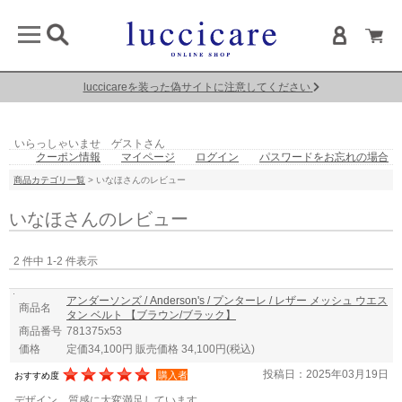
luccicareを装った偽サイトに注意してください
いらっしゃいませ ゲストさん
クーポン情報
マイページ
ログイン
パスワードをお忘れの場合
商品カテゴリ一覧
> いなほさんのレビュー
いなほさんのレビュー
2 件中 1-2 件表示
アンダーソンズ / Anderson's / プンターレ / レザー メッシュ ウエス
商品名
タン ベルト 【ブラウン/ブラック】
商品番号
781375x53
価格
定価34,100円 販売価格 34,100円
(税込)
投稿日：2025年03月19日
購入者
おすすめ度
デザイン、質感に大変満足しています。