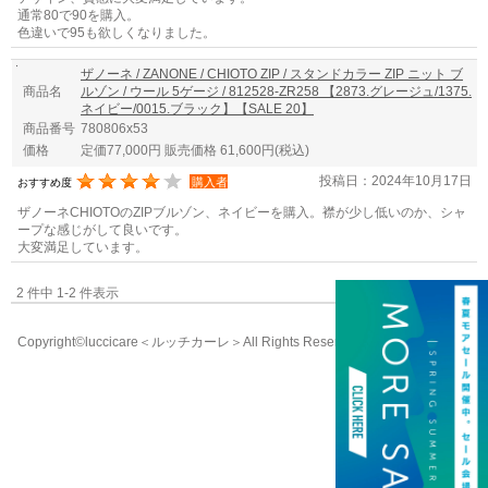
通常80で90を購入。
色違いで95も欲しくなりました。
ザノーネ / ZANONE / CHIOTO ZIP / スタンドカラー ZIP ニット ブ
商品名
ルゾン / ウール 5ゲージ / 812528-ZR258 【2873.グレージュ/1375.
ネイビー/0015.ブラック】【SALE 20】
商品番号
780806x53
価格
定価77,000円 販売価格 61,600円
(税込)
投稿日：2024年10月17日
購入者
おすすめ度
ザノーネCHIOTOのZIPブルゾン、ネイビーを購入。襟が少し低いのか、シャ
ープな感じがして良いです。
大変満足しています。
2 件中 1-2 件表示
Copyright©luccicare
＜ルッチカーレ＞
All Rights Reserved.
058-213-8333