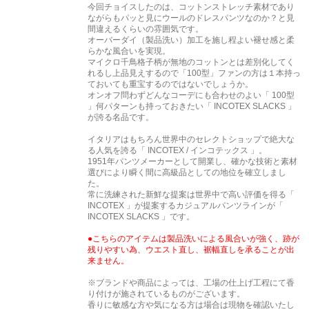
今回チョイスしたのは、コットンストレッチ素材であり
ながらもパッと見にウールのドレスパンツなのか？と見
間違えるくらいの雰囲気です。
オーバーダイ（製品洗い）加工を施し程よい褪せ感と柔
らかな風合いを実現。
マイクロ千鳥格子柄が無地のコットンとは差別化してく
れるし上品見えするので「100型」ファンの方は１本持っ
ておいても重宝するのではないでしょうか。
オンオフ問わずどんなコーデにも合わせのよい「 100型
」何パターンも持っておきたい「 INCOTEX SLACKS 」
が誇る名品です。
イタリアはもちろん世界中のセレクトショップで絶大な
る人気を誇る「 INCOTEX / インコテックス 」。
1951年パンツメーカーとして開業し、確かな技術と素材
選びにより瞬く間に高級品としての地位を確立しまし
た。
常に洗練された新鮮な提案は世界中で高い評価を得る「
INCOTEX 」が提案するカジュアルパンツラインが「
INCOTEX SLACKS 」です。
●こちらのアイテムは製品洗いによる風合いが強く、跡が
残りやすい為、ウエスト直し、裾幅直しを承ることが出
来ません。
※ブランドや商品によっては、工場の仕上げ工程にて香
り付けが施されているものがございます。
香りに敏感な方や気になる方は場合は現物を確認いたし