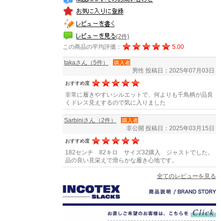
(2件)
この商品の平均評価：
5.00
takaさん（5件）
購入者
男性
投稿日：2025年07月03日
おすすめ度
非常に履きやすいシルエットで、何よりも千鳥柄が品良
くドレス見えするので気に入りました
Sarbiniさん（2件）
購入者
非公開
投稿日：2025年03月15日
おすすめ度
182センチ 82キロ サイズ32購入 ジャストでした。
品の良い見栄えで滑らかな履き心地です。
全てのレビューを見る