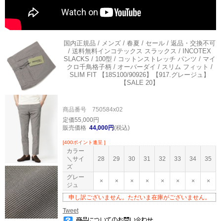
国内正規品 / メンズ / 春夏 / セール / 返品・交換不可
/ 送料無料
インコテックス スラックス / INCOTEX
SLACKS / 100型 / コットンストレッチ パンツ / マイ
クロ千鳥格子柄 / オーバーダイ / スリム フィット /
SLIM FIT 【18S100/90926】【917.グレージュ】
【SALE 20】
商品番号 750584x02
定価55,000円
販売価格
44,000円
(税込)
[400ポイント進呈 ]
カラー
＼サイ
28
29
30
31
32
33
34
35
ズ
グレー
×
×
×
×
×
×
×
×
ジュ
申し訳ございません。ただいま在庫がございません。
Tweet