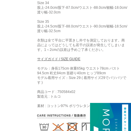
Size 34
股上-24.0cm/股下-87.0cm/ウエスト-88.0cm/裾幅-18.0cm/
渡り幅-32.0cm
Size 35
股上-24.5cm/股下-88.0cm/ウエスト-90.0cm/裾幅-18.5cm/
渡り幅-32.5cm
衣類は全て平台に平置きし外寸を測定しております。商
品によってはどうしても若干の誤差が発生してしまいま
す。1～2cmの誤差は予めご了承ください。
サイズガイド / SIZE GUIDE
モデル：身長175cm 体重65kg ウエスト78cm バスト
94.5cm 裄丈84cm 首廻り40cm ヒップ89cm
モデル着用サイズ：
Size 29
( 着用サイズ29でパツパツで
す )
商品コード : 750584x02
製造元 : トルコ
素材 : コットン97% ポリウレタン3%