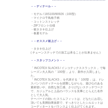
－－ディテール－－
・モデル / 18S100/90926（100型）
・マイクロ千鳥格子柄
・コットンストレッチ
・ZIPフロント仕様
・裾タタキ仕上げ
・春夏モデル
－－オススメ裾上げ－－
・タタキ仕上げ
( チェーンステッチでの加工は承ることが出来ません )
－－スタッフコメント－－
「 INCOTEX SLACKS / インコテックススラックス 」で毎
シーズン大人気の「 100型 」より、新作が入荷しまし
た。
「 INCOTEX SLACKS 」を代表する「 100型 」は、ドレ
スパンツのディテールを踏襲しながらも、遊び心のある
素材使いや、自然な加工感、さりげないステッチワーク
で、カジュアルと上品のバランスを見事にとらえた名作
として大人気。
テーパードの効いたスリムフィットは、どなたにお召し
頂いても美脚効果抜群で、すっきりとしたシルエットは
コーディネートをバランスよく仕上げてくれます。