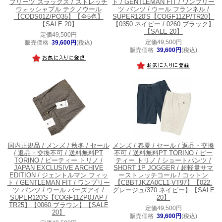
プリーツ スラックス / ストレッチ
ト / GENTLEMAN FIT / ワンプリー
ウォッシャブル テクノウール
ツ パンツ / ウール フランネル /
【CODS01Z/PO35】【全5色】
SUPER120'S【COGF11ZP/TR20】
【SALE 20】
【0350.ネイビー / 0260.ブラック】
【SALE 20】
定価49,500円
定価49,500円
販売価格
39,600円
(税込)
販売価格
39,600円
(税込)
国内正規品 / メンズ / 秋冬 / セール
メンズ / 春夏 / セール / 返品・交換
/ 返品・交換不可 / 送料無料
PT
不可 / 送料無料
PT TORINO / ピー
TORINO / ピーティー トリノ /
ティー トリノ / ショートパンツ /
JAPAN EXCLUSIVE ARCHIVE
SHORT 1P JOGGER / 超軽量サマ
EDITION / ジェントルマン フィッ
ーストレッチコール / コットン
ト / GENTLEMAN FIT / ワンプリー
【CBBTJKZA0CL1-VT97】【022.
ツ パンツ / ウール バーズアイ /
グレージュ/370.ネイビー】【SALE
SUPER120'S【COGF11ZP0JAP /
20】
TR25】【0060.ブラウン】【SALE
定価49,500円
20】
販売価格
39,600円
(税込)