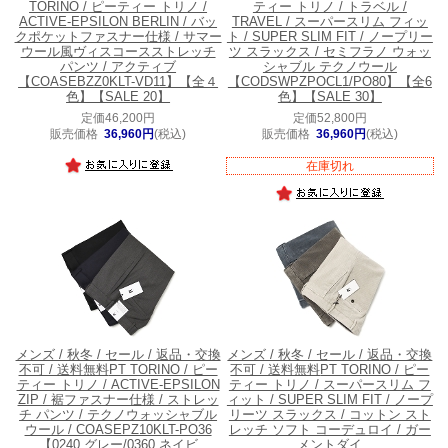
TORINO / ピーティー トリノ /
ティー トリノ / トラベル /
ACTIVE-EPSILON BERLIN / バッ
TRAVEL / スーパースリム フィッ
クポケットファスナー仕様 / サマー
ト / SUPER SLIM FIT / ノープリー
ウール風ヴィスコースストレッチ
ツ スラックス / セミフラノ ウォッ
パンツ / アクティブ
シャブル テクノウール
【COASEBZZ0KLT-VD11】【全４
【CODSWPZPOCL1/PO80】【全6
色】【SALE 20】
色】【SALE 30】
定価46,200円
定価52,800円
販売価格
36,960円
(税込)
販売価格
36,960円
(税込)
在庫切れ
メンズ / 秋冬 / セール / 返品・交換
メンズ / 秋冬 / セール / 返品・交換
不可 / 送料無料
PT TORINO / ピー
不可 / 送料無料
PT TORINO / ピー
ティー トリノ / ACTIVE-EPSILON
ティー トリノ / スーパースリム フ
ZIP / 裾ファスナー仕様 / ストレッ
ィット / SUPER SLIM FIT / ノープ
チ パンツ / テクノウォッシャブル
リーツ スラックス / コットン スト
ウール / COASEPZ10KLT-PO36
レッチ ソフト コーデュロイ / ガー
【0240.グレー/0360.ネイビ
メントダイ