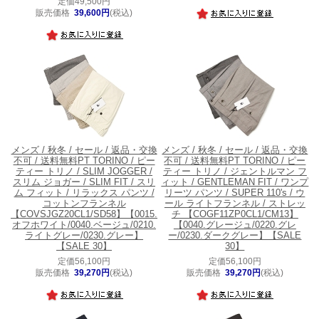
定価49,500円
販売価格
39,600円
(税込)
メンズ / 秋冬 / セール / 返品・交換
メンズ / 秋冬 / セール / 返品・交換
不可 / 送料無料
PT TORINO / ピー
不可 / 送料無料
PT TORINO / ピー
ティー トリノ / SLIM JOGGER /
ティー トリノ / ジェントルマン フ
スリム ジョガー / SLIM FIT / スリ
ィット / GENTLEMAN FIT / ワンプ
ム フィット / リラックス パンツ /
リーツ パンツ / SUPER 110's / ウ
コットンフランネル
ール ライトフランネル / ストレッ
【COVSJGZ20CL1/SD58】【0015.
チ 【COGF11ZP0CL1/CM13】
オフホワイト/0040.ベージュ/0210.
【0040.グレージュ/0220.グレ
ライトグレー/0230.グレー】
ー/0230.ダークグレー】【SALE
【SALE 30】
30】
定価56,100円
定価56,100円
販売価格
39,270円
(税込)
販売価格
39,270円
(税込)