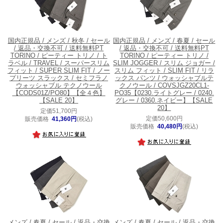
国内正規品 / メンズ / 秋冬 / セール
国内正規品 / メンズ / 春夏 / セール
/ 返品・交換不可 / 送料無料
PT
/ 返品・交換不可 / 送料無料
PT
TORINO / ピーティー トリノ / ト
TORINO / ピーティー トリノ /
ラベル / TRAVEL / スーパースリム
SLIM JOGGER / スリム ジョガー /
フィット / SUPER SLIM FIT / ノー
スリム フィット / SLIM FIT / リラ
プリーツ スラックス / セミフラノ
ックス パンツ / ウォッシャブルテ
ウォッシャブル テクノウール
クノウール / COVSJGZ20CL1-
【CODS01Z/PO80】【全４色】
PO35【0230.ライトグレー / 0240.
【SALE 20】
グレー / 0360.ネイビー】【SALE
20】
定価51,700円
定価50,600円
販売価格
41,360円
(税込)
販売価格
40,480円
(税込)
メンズ / 春夏 / セール / 返品・交換
メンズ / 春夏 / セール / 返品・交換