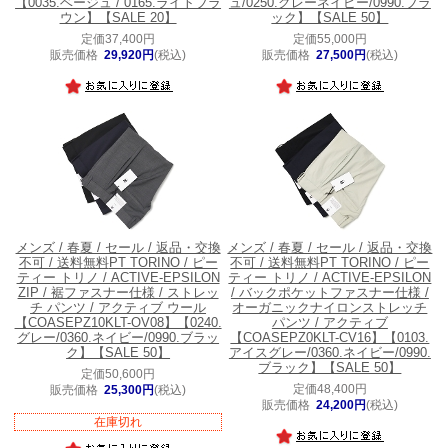
【0035.ベージュ / 0165.ライトブラ
ュ/0250.グレーネイビー/0990.ブラ
ウン】【SALE 20】
ック】【SALE 50】
定価37,400円
定価55,000円
販売価格
29,920円
(税込)
販売価格
27,500円
(税込)
メンズ / 春夏 / セール / 返品・交換
メンズ / 春夏 / セール / 返品・交換
不可 / 送料無料
PT TORINO / ピー
不可 / 送料無料
PT TORINO / ピー
ティー トリノ / ACTIVE-EPSILON
ティー トリノ / ACTIVE-EPSILON
ZIP / 裾ファスナー仕様 / ストレッ
/ バックポケットファスナー仕様 /
チ パンツ / アクティブ ウール
オーガニックナイロンストレッチ
【COASEPZ10KLT-OV08】【0240.
パンツ / アクティブ
グレー/0360.ネイビー/0990.ブラッ
【COASEPZ0KLT-CV16】【0103.
ク】【SALE 50】
アイスグレー/0360.ネイビー/0990.
ブラック】【SALE 50】
定価50,600円
定価48,400円
販売価格
25,300円
(税込)
販売価格
24,200円
(税込)
在庫切れ