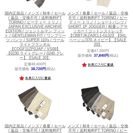
国内正規品 / メンズ / 秋冬 / セール
メンズ / 春夏 / セール / 返品・交換
/ 返品・交換不可 / 送料無料
PT
不可 / 送料無料
PT TORINO / ピー
TORINO / ピーティー トリノ /
ティー トリノ / ショートパンツ /
JAPAN EXCLUSIVE ARCHIVE
SHORT 1P JOGGER / 軽量シアサ
EDITION / ジェントルマン フィッ
ッカー / コットンストレッチ
ト / GENTLEMAN FIT / ワンプリー
【CBBTJKZA0CL1-GL02】【041.
ツ パンツ / SUPER 110's / ウール
ベージュ/370.ネイビー】【SALE
ライトフランネル
20】
【COGF11ZP0JAP / VS09】
定価47,300円
【0230.ライトグレー / 0240.グレ
販売価格
37,840円
(税込)
ー】【SALE 20】
定価48,400円
販売価格
38,720円
(税込)
国内正規品 / メンズ / 春夏 / セール
メンズ / 秋冬 / セール / 返品・交換
/ 返品・交換不可 / 送料無料
PT
不可 / 送料無料
PT TORINO / ピー