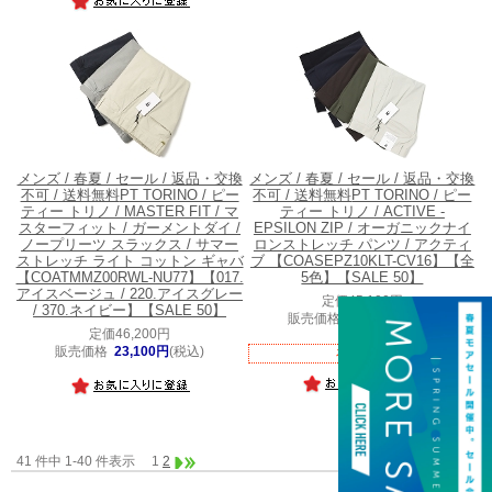
メンズ / 春夏 / セール / 返品・交換
メンズ / 春夏 / セール / 返品・交換
不可 / 送料無料
PT TORINO / ピー
不可 / 送料無料
PT TORINO / ピー
ティー トリノ / MASTER FIT / マ
ティー トリノ / ACTIVE -
スターフィット / ガーメントダイ /
EPSILON ZIP / オーガニックナイ
ノープリーツ スラックス / サマー
ロンストレッチ パンツ / アクティ
ストレッチ ライト コットン ギャバ
ブ 【COASEPZ10KLT-CV16】【全
【COATMMZ00RWL-NU77】【017.
5色】【SALE 50】
アイスベージュ / 220.アイスグレー
定価45,100円
/ 370.ネイビー】【SALE 50】
販売価格
22,550円
(税込)
定価46,200円
販売価格
23,100円
(税込)
在庫切れ
41 件中 1-40 件表示
1
2