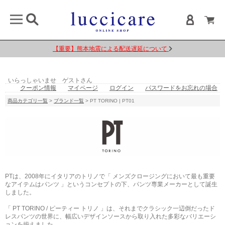
【重要】熊本地震による配送遅延について
いらっしゃいませ ゲストさん
クーポン情報
マイページ
ログイン
パスワードをお忘れの場合
商品カテゴリ一覧
>
ブランド一覧
> PT TORINO | PT01
PTは、2008年にイタリアのトリノで「 メンズクロージングにおいて最も重要
なアイテムはパンツ 」というコンセプトの下、パンツ専業メーカーとして誕生
しました。
「 PT TORINO / ピーティー トリノ 」は、それまでクラシック一辺倒だったド
レスパンツの世界に、幅広いデザインソースから取り入れた多彩なバリエーシ
ョンを揃えました。