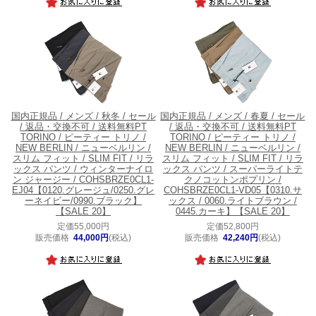
国内正規品 / メンズ / 秋冬 / セール
国内正規品 / メンズ / 春夏 / セール
/ 返品・交換不可 / 送料無料
PT
/ 返品・交換不可 / 送料無料
PT
TORINO / ピーティー トリノ /
TORINO / ピーティー トリノ /
NEW BERLIN / ニューベルリン /
NEW BERLIN / ニューベルリン /
スリム フィット / SLIM FIT / リラ
スリム フィット / SLIM FIT / リラ
ックス パンツ / ウィンターナイロ
ックス パンツ / スーパーライトテ
ン ジャージー / COHSBRZE0CL1-
クノコットンポプリン /
EJ04【0120.グレージュ/0250.グレ
COHSBRZE0CL1-VD05【0310.サ
ーネイビー/0990.ブラック】
ックス / 0060.ライトブラウン /
【SALE 20】
0445.カーキ】【SALE 20】
定価55,000円
定価52,800円
販売価格
44,000円
(税込)
販売価格
42,240円
(税込)