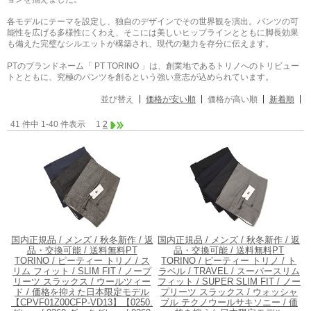
各モデルにテーマを設定し、独自のデザインでその世界観を演出。パンツの可
能性を広げる多様性にくわえ、そこには美しいヒップラインとともに脚長効果
も備えた完璧なシルエットが構築され、現代の魅力を存分に伝えます。
PTのブランドネーム「 PT TORINO 」は、創業地であるトリノへのトリビュー
トとともに、究極のパンツを創るという強い意志が込められています。
並び替え
価格が安い順
価格が高い順
新着順
41 件中 1-40 件表示
1
2
国内正規品 / メンズ / 秋冬新作 / 返
国内正規品 / メンズ / 秋冬新作 / 返
品・交換可能 / 送料無料
PT
品・交換可能 / 送料無料
PT
TORINO / ピーティー トリノ / ス
TORINO / ピーティー トリノ / ト
リム フィット / SLIM FIT / ノープ
ラベル / TRAVEL / スーパースリム
リーツ スラックス / ウールツィー
フィット / SUPER SLIM FIT / ノー
ド / 価格を抑えた日本限定モデル
プリーツ スラックス / ウォッシャ
【CPVF01Z00CFP-VD13】【0250.
ブル テクノウールサキソニー / 価