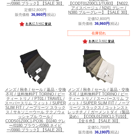
ー/0990.ブラック】【SALE 30】
【CODT01Z00CL1/TU93】【N022.
アイスベージュ / N241.グレー /
定価52,800円
N380.ブルーグレー】【SALE 30】
販売価格
36,960円
(税込)
定価52,800円
販売価格
36,960円
(税込)
在庫切れ
メンズ / 秋冬 / セール / 返品・交換
メンズ / 秋冬 / セール / 返品・交換
不可 / 送料無料
PT TORINO / ピー
不可 / 送料無料
PT TORINO / ピー
ティー トリノ / PT01 / TRAVEL /
ティー トリノ / スーパースリム フ
スーパースリム フィット / SUPER
ィット / SUPER SLIM FIT / ノープ
SLIM FIT / ノープリーツ スラック
リーツ スラックス / コットンスト
ス / サキソニーウール テクノウォ
レッチチノ / ガーメントダイ（製品
ッシャブル ウール /
染め） 【CODL01Z00CL1-TU10】
CODS01Z00C1-PO36 【0240.グレ
【全６色】【SALE 30】
ー/0180.ブラウン/0360.ネイビ
定価51,700円
ー/0990.ブラック】【SALE 20】
販売価格
36,190円
(税込)