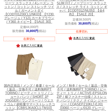
リーツ スラックス / 4シーズン コ
SLIM FIT / ノープリーツ スラック
ットン / コットン ストレッチ ツイ
ス / ストレッチ ライト コットン ギ
ル / ガーメントダイ
ャバ 【CODT01Z/NU35】【全4
【CODT01Z00CL1/NK03】【Y230.
色】【SALE 20】
グレージュ / Y121.カーキブラウン
定価38,500円
/ Y360.ネイビー】【SALE 30】
販売価格
30,800円
(税込)
定価44,000円
販売価格
30,800円
(税込)
在庫切れ
在庫切れ
国内正規品 / メンズ / 春夏 / セール
メンズ / 秋冬 / セール / 返品・交換
/ 返品・交換不可 / 送料無料
PT
不可 / 送料無料
PT TORINO / ピー
TORINO / ピーティー トリノ / シ
ティー トリノ / ACTIVE-EPSILON
ョートパンツ / SHORT 1P
ZIP / 裾ファスナー仕様 / ストレッ
JOGGER / ワンプリーツ / ウエス
チ パンツ / テクノ ナイロン ジャー
トゴム / 超軽量サマーストレッチコ
ジー / COASEPZ10KLT-EJ01
ットン【CBBSJKA0CL1-TM10】
【0060.ベージュ/0120.グレージ