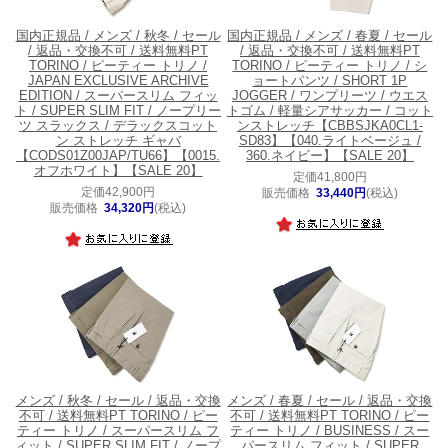
国内正規品 / メンズ / 秋冬 / セール
国内正規品 / メンズ / 春夏 / セール
/ 返品・交換不可 / 送料無料
PT
/ 返品・交換不可 / 送料無料
PT
TORINO / ピーティー トリノ /
TORINO / ピーティー トリノ / シ
JAPAN EXCLUSIVE ARCHIVE
ョートパンツ / SHORT 1P
EDITION / スーパースリム フィッ
JOGGER / ワンプリーツ / ウエス
ト / SUPER SLIM FIT / ノープリー
トゴム / 軽量シアサッカー / コット
ツ スラックス / デラックスコット
ンストレッチ【CBBSJKA0CL1-
ン ストレッチ ギャバ
SD83】【040.ライトベージュ /
【CODS01Z00JAP/TU66】【0015.
360.ネイビー】【SALE 20】
オフホワイト】【SALE 20】
定価41,800円
定価42,900円
販売価格
33,440円
(税込)
販売価格
34,320円
(税込)
メンズ / 秋冬 / セール / 返品・交換
メンズ / 春夏 / セール / 返品・交換
不可 / 送料無料
PT TORINO / ピー
不可 / 送料無料
PT TORINO / ピー
ティー トリノ / スーパースリム フ
ティー トリノ / BUSINESS / スー
ィット / SUPER SLIM FIT / ノープ
パースリム フィット / SUPER