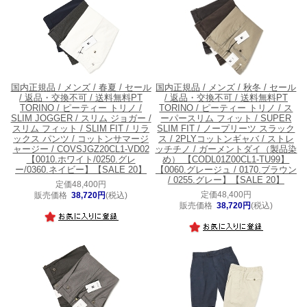
国内正規品 / メンズ / 春夏 / セール
国内正規品 / メンズ / 秋冬 / セール
/ 返品・交換不可 / 送料無料
PT
/ 返品・交換不可 / 送料無料
PT
TORINO / ピーティー トリノ /
TORINO / ピーティー トリノ / ス
SLIM JOGGER / スリム ジョガー /
ーパースリム フィット / SUPER
スリム フィット / SLIM FIT / リラ
SLIM FIT / ノープリーツ スラック
ックス パンツ / コットンサマージ
ス / 2PLYコットンギャバ / ストレ
ャージー / COVSJGZ20CL1-VD02
ッチチノ / ガーメントダイ（製品染
【0010.ホワイト/0250.グレ
め） 【CODL01Z00CL1-TU99】
ー/0360.ネイビー】【SALE 20】
【0060.グレージュ / 0170.ブラウン
/ 0255.グレー】【SALE 20】
定価48,400円
定価48,400円
販売価格
38,720円
(税込)
販売価格
38,720円
(税込)