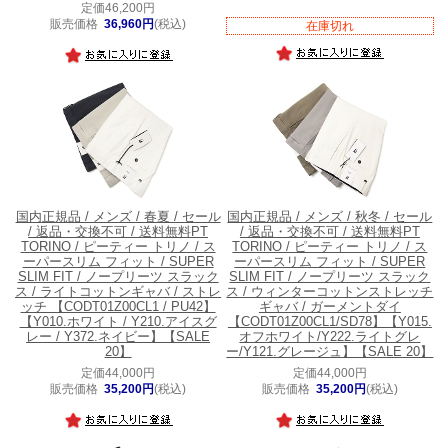
定価46,200円
販売価格
36,960円
(税込)
在庫切れ
国内正規品 / メンズ / 春夏 / セール
国内正規品 / メンズ / 秋冬 / セール
/ 返品・交換不可 / 送料無料
PT
/ 返品・交換不可 / 送料無料
PT
TORINO / ピーティー トリノ / ス
TORINO / ピーティー トリノ / ス
ーパースリム フィット / SUPER
ーパースリム フィット / SUPER
SLIM FIT / ノープリーツ スラック
SLIM FIT / ノープリーツ スラック
ス / ライトコットンギャバ / ストレ
ス / ウィンターコットンストレッチ
ッチ 【CODT01Z00CL1 / PU42】
ギャバ / ガーメントダイ
【Y010.ホワイト / Y210.アイスグ
【CODT01Z00CL1/SD78】【Y015.
レー / Y372.ネイビー】【SALE
オフホワイト/Y222.ライトグレ
20】
ー/Y121.グレージュ】【SALE 20】
定価44,000円
定価44,000円
販売価格
35,200円
(税込)
販売価格
35,200円
(税込)