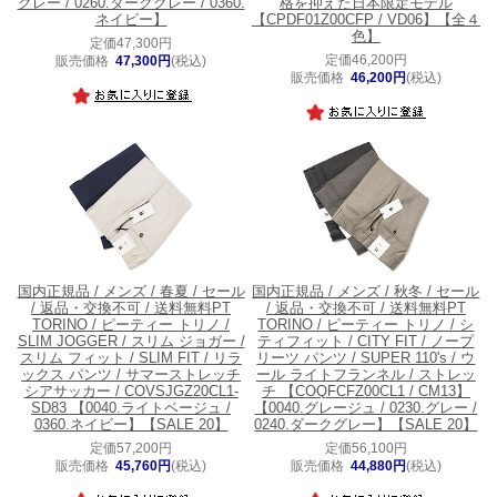
グレー / 0260.ダークグレー / 0360.
格を抑えた日本限定モデル
ネイビー】
【CPDF01Z00CFP / VD06】【全４
色】
定価47,300円
定価46,200円
販売価格
47,300円
(税込)
販売価格
46,200円
(税込)
国内正規品 / メンズ / 春夏 / セール
国内正規品 / メンズ / 秋冬 / セール
/ 返品・交換不可 / 送料無料
PT
/ 返品・交換不可 / 送料無料
PT
TORINO / ピーティー トリノ /
TORINO / ピーティー トリノ / シ
SLIM JOGGER / スリム ジョガー /
ティフィット / CITY FIT / ノープ
スリム フィット / SLIM FIT / リラ
リーツ パンツ / SUPER 110's / ウ
ックス パンツ / サマーストレッチ
ール ライトフランネル / ストレッ
シアサッカー / COVSJGZ20CL1-
チ 【COQFCFZ00CL1 / CM13】
SD83 【0040.ライトベージュ /
【0040.グレージュ / 0230.グレー /
0360.ネイビー】【SALE 20】
0240.ダークグレー】【SALE 20】
定価57,200円
定価56,100円
販売価格
45,760円
(税込)
販売価格
44,880円
(税込)