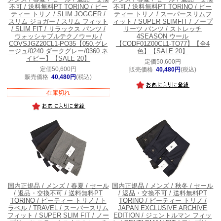
不可 / 送料無料
PT TORINO / ピー
不可 / 送料無料
PT TORINO / ピー
ティー トリノ / SLIM JOGGER /
ティー トリノ / スーパースリムフ
スリム ジョガー / スリム フィット
ィット / SUPER SLIMFIT / ノープ
/ SLIM FIT / リラックス パンツ /
リーツ パンツ / ストレッチ
ウォッシャブルテクノウール /
4SEASON ウール
COVSJGZ20CL1-PO35【050.グレ
【CODF01Z00CL1-TO77】【全4
ージュ/0240.ダークグレー/0360.ネ
色】【SALE 20】
イビー】【SALE 20】
定価50,600円
定価50,600円
販売価格
40,480円
(税込)
販売価格
40,480円
(税込)
在庫切れ
国内正規品 / メンズ / 春夏 / セール
国内正規品 / メンズ / 秋冬 / セール
/ 返品・交換不可 / 送料無料
PT
/ 返品・交換不可 / 送料無料
PT
TORINO / ピーティー トリノ / ト
TORINO / ピーティー トリノ /
ラベル / TRAVEL / スーパースリム
JAPAN EXCLUSIVE ARCHIVE
フィット / SUPER SLIM FIT / ノー
EDITION / ジェントルマン フィッ