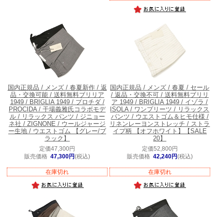
国内正規品 / メンズ / 春夏新作 / 返
国内正規品 / メンズ / 春夏 / セール
品・交換可能 / 送料無料
ブリリア
/ 返品・交換不可 / 送料無料
ブリリ
1949 / BRIGLIA 1949 / プロチダ /
ア 1949 / BRIGLIA 1949 / イゾラ /
PROCIDA / 干場義雅氏コラボモデ
ISOLA / ワンプリーツ / リラックス
ル / リラックス パンツ / ジニョー
パンツ / ウエストゴム＆ヒモ仕様 /
ネ社 / ZIGNONE / ウールジャージ
リネンレーヨンストレッチ / ストラ
ー生地 / ウエストゴム 【グレー/ブ
イプ柄 【オフホワイト】【SALE
ラック】
20】
定価47,300円
定価52,800円
販売価格
47,300円
(税込)
販売価格
42,240円
(税込)
在庫切れ
在庫切れ