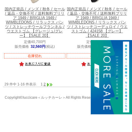
国内正規品 / メンズ / 秋冬 / セール
国内正規品 / メンズ / 秋冬 / セール
/ 返品・交換不可 / 送料無料
ブリリ
/ 返品・交換不可 / 送料無料
ブリリ
ア 1949 / BRIGLIA 1949 /
ア 1949 / BRIGLIA 1949 /
WIMBLEDONS / リラックス パン
WIMBLEDONS / リラックス パン
ツ / ストレッチウールフランネル /
ツ / ストレッチコーデュロイ / ウエ
ウエストゴム 【グレージュ/グレ
ストゴム / 424158 【グレー】
ー】【SALE 20】
【SALE 20】
定価40,700円
定価39,600円
販売価格
32,560円
(税込)
販売価格
31,680円
(税込)
在庫切れ
在庫切れ
29 件中 1-16 件表示
1
2
Copyright©luccicare
＜ルッチカーレ＞
All Rights Reserved.
058-213-8333