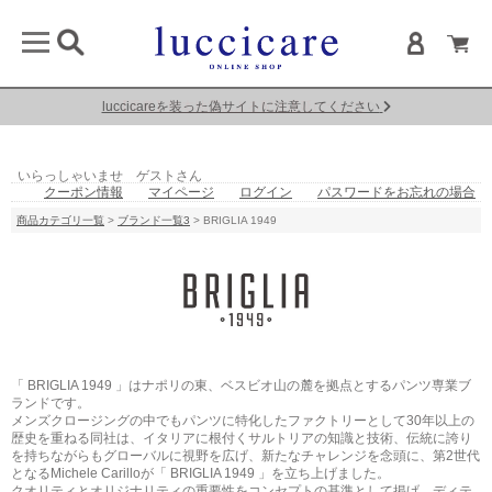
luccicareを装った偽サイトに注意してください
【重要】熊本地震による配送遅延について
いらっしゃいませ ゲストさん
クーポン情報
マイページ
ログイン
パスワードをお忘れの場合
商品カテゴリ一覧
>
ブランド一覧3
> BRIGLIA 1949
「 BRIGLIA 1949 」はナポリの東、ベスビオ山の麓を拠点とするパンツ専業ブ
ランドです。
メンズクロージングの中でもパンツに特化したファクトリーとして30年以上の
歴史を重ねる同社は、イタリアに根付くサルトリアの知識と技術、伝統に誇り
を持ちながらもグローバルに視野を広げ、新たなチャレンジを念頭に、第2世代
となるMichele Carilloが「 BRIGLIA 1949 」を立ち上げました。
クオリティとオリジナリティの重要性をコンセプトの基準として掲げ、ディテ